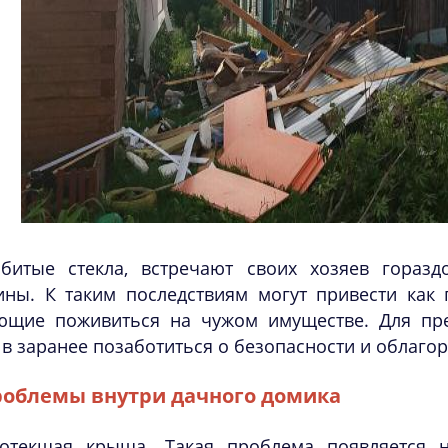
битые стекла, встречают своих хозяев гораз
ины. К таким последствиям могут привести как 
ющие поживиться на чужом имуществе. Для пр
 в заранее позаботиться о безопасности и облаго
облемы внутри дачного домика
отекшая крыша. Такая проблема появляется н