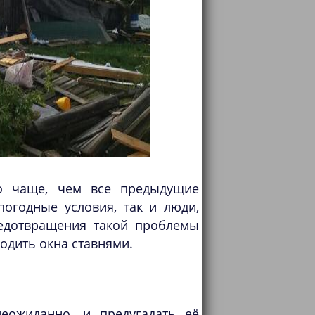
до чаще, чем все предыдущие
погодные условия, так и люди,
едотвращения такой проблемы
родить окна ставнями.
еожиданно, и предугадать её