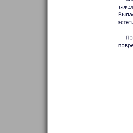
тяже
Выпа
эстет
По
повре