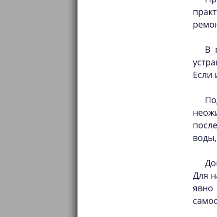
прак
ремон
В 
устра
Если 
По
неожи
после
воды,
До
Для н
явно
самос