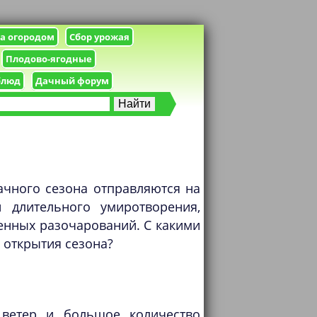
за огородом
Сбор урожая
Плодово-ягодные
блюд
Дачный форум
ачного сезона отправляются на
 длительного умиротворения,
енных разочарований. С какими
 открытия сезона?
 ветер и большое количество