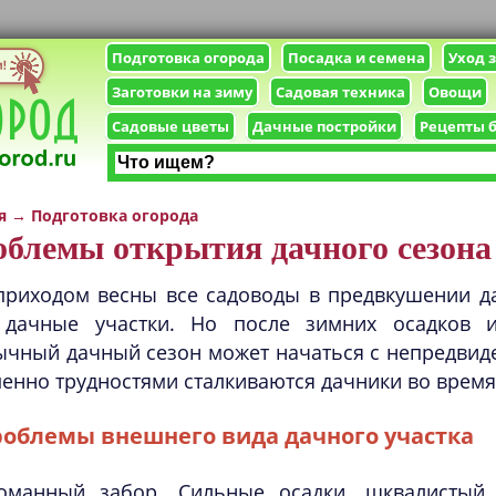
Подготовка огорода
Посадка и семена
Уход 
Заготовки на зиму
Садовая техника
Овощи
Садовые цветы
Дачные постройки
Рецепты 
я
→
Подготовка огорода
блемы открытия дачного сезона
приходом весны все садоводы в предвкушении д
 дачные участки. Но после зимних осадков и
ычный дачный сезон может начаться с непредвид
енно трудностями сталкиваются дачники во время
облемы внешнего вида дачного участка
оманный забор. Сильные осадки, шквалистый