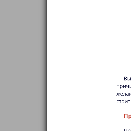
Вы
прич
жела
стоит
Пр
Пр