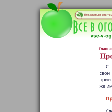
Главна
Про
С 
свои
прив
же им
Пр
Сл