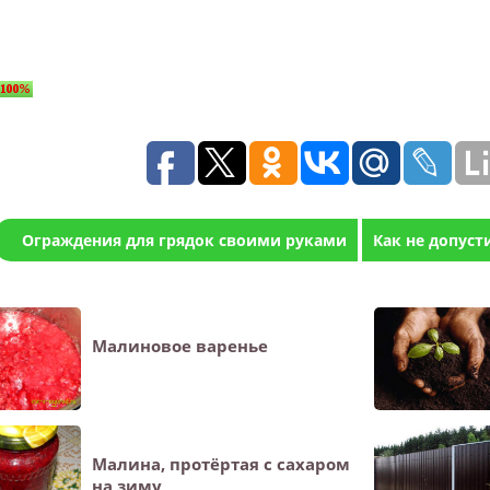
Ограждения для грядок своими руками
Как не допуст
Малиновое варенье
Малина, протёртая с сахаром
на зиму