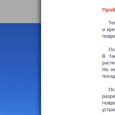
Проб
Те
и кре
повр
По
В та
расте
Но н
посад
Ос
разр
повр
устра