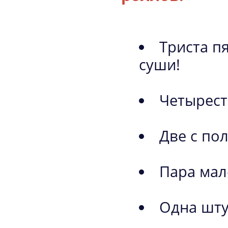
Триста п
суши!
Четырест
Две с по
Пара мал
Одна шту