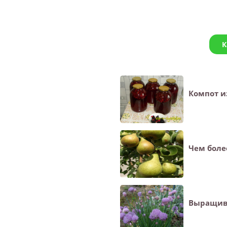
К
Компот и
Чем боле
Выращив