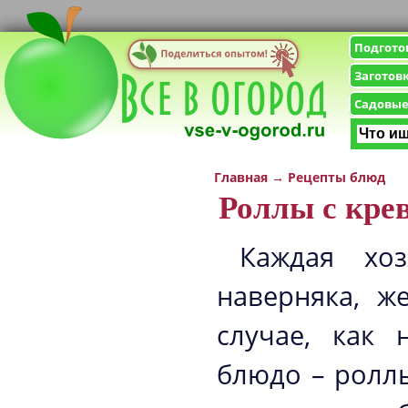
Подгото
Заготов
Садовые
Главная
→
Рецепты блюд
Роллы с кре
Каждая хоз
наверняка, ж
случае, как 
блюдо – роллы