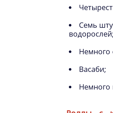
Четырест
Семь шту
водорослей
Немного 
Васаби;
Немного 
Роллы с к