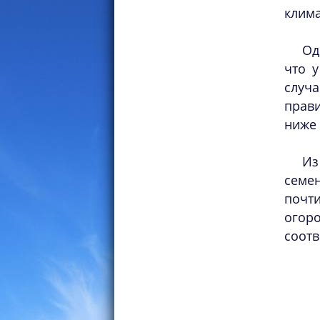
клима
Од
что 
случа
прав
ниже 
Из
семе
почти
огоро
соотв