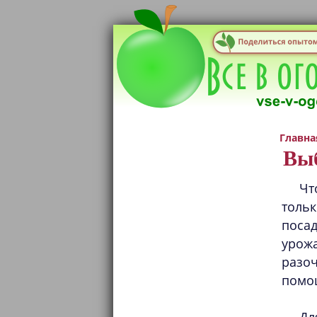
Главна
Выб
Чт
толь
посад
урож
разо
помо