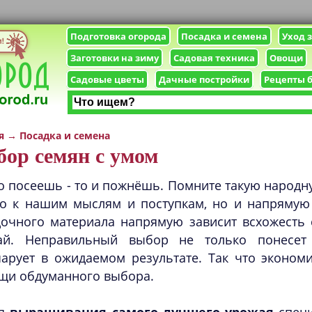
Подготовка огорода
Посадка и семена
Уход 
Заготовки на зиму
Садовая техника
Овощи
Садовые цветы
Дачные постройки
Рецепты 
я
→
Посадка и семена
ор семян с умом
о посеешь - то и пожнёшь. Помните такую народн
ко к нашим мыслям и поступкам, но и напрямую
очного материала напрямую зависит всхожесть с
ай. Неправильный выбор не только понесет
чарует в ожидаемом результате. Так что эконом
щи обдуманного выбора.