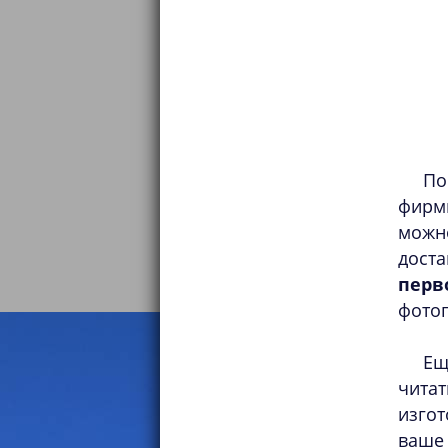
По
фирм
можн
дост
перв
фото
Ещ
читат
изгот
ваше