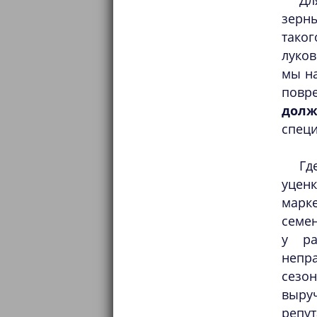
Д
зерн
таког
луков
мы на
повр
долж
специ
Гд
уцен
марк
семен
у ра
непр
сезон
выру
репут