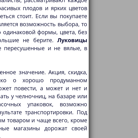
алисты, рассматривают каждое
асивых плодов и ярких цветов
еться стоит. Если вы покупаете
ляется возможность выбора, то
 одинаковой формы, цвета, без
ольшие не берите.
Луковицы
не пересушенные и не вялые, в
енное значение. Акция, скидка,
лько о хорошо продуманном
ожет повести, а может и нет и
пать у челночниц, на базаре или
асочных упаковок, возможно
ультате транспортировки. Под
м товаром и чаще всего, кроме
нные магазины дорожат своей
.