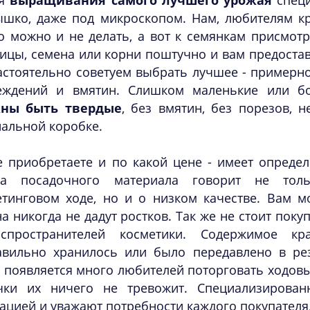
ля
выращивания самого лучшего урожая
специ
ышко, даже под микроскопом. Нам, любителям кр
о можно и не делать, а вот к семянкам присмотр
ицы, семена или корни поштучно и вам предостав
стоятельно советуем выбрать лучшее - примерно
еждений и вмятин. Слишком маленькие или б
ны быть твердые
, без вмятин, без порезов, 
альной коробке.
е приобретаете и по какой цене - имеет определ
ка посадочного материала говорит не то
етинговом ходе, но и о низком качестве. Вам м
а никогда не дадут ростков. Так же не стоит поку
спространителей косметики. Содержимое кр
авильно хранилось или было передавлено в рез
 появляется много любителей поторговать ходовы
чки их ничего не тревожит. Специализирова
ацией и уважают потребности каждого покупателя