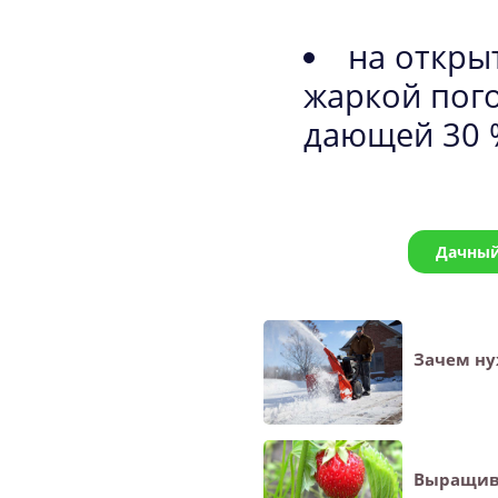
на откры
жаркой пого
дающей 30 
Дачный
Зачем ну
Выращив