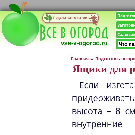
Подгото
Заготов
Садовые
Главная
→
Подготовка огор
Ящики для 
Если изгот
придерживать
высота – 8 см
внутренние