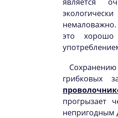
является о
экологиче
немаловажно.
это хорошо 
употреблением
Сохранени
грибковых з
проволочник
прогрызает ч
непригодным 