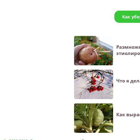
Как убе
Размноже
этиолир
Что я де
Как выра