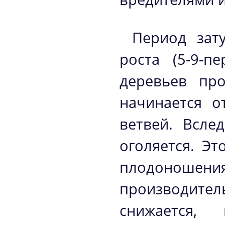
Период зат
роста (5-9-п
деревьев пр
начинается о
ветвей. Всле
оголяется. Э
плодоношения
производител
снижается,