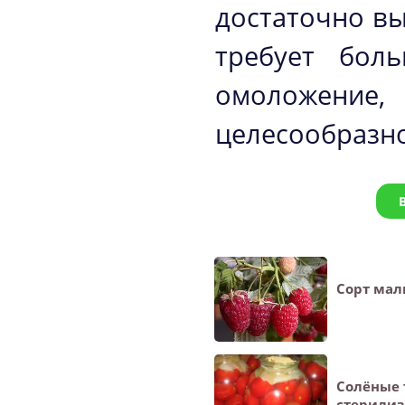
достаточно вы
требует бол
омоложение,
целесообразно
Сорт мал
Солёные 
стерили