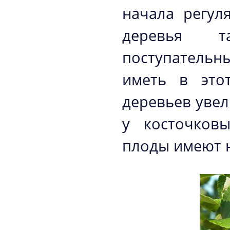
начала регул
деревья т
поступательны
иметь в это
деревьев увел
у косточковы
плоды имеют 