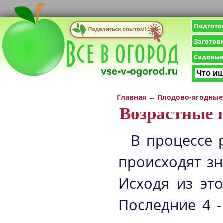
Подгото
Заготов
Садовые
Главная
→
Плодово-ягодные
Возрастные 
В процессе 
происходят з
Исходя из эт
Последние 4 -