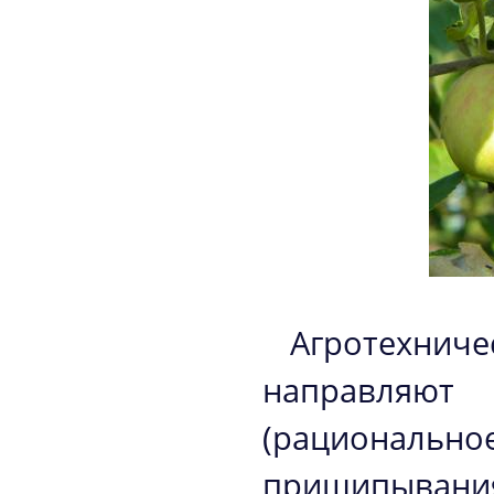
Агротехнич
направляю
(рациональ
прищипывания