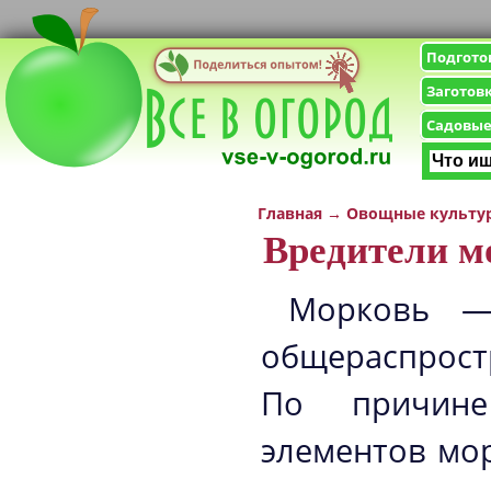
Подгото
Заготов
Садовые
Главная
→
Овощные культу
Вредители м
Морковь —
общераспрост
По причине
элементов мо