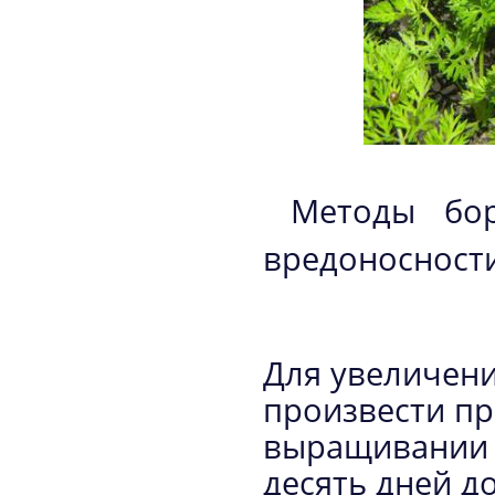
Методы бор
вредоносност
Для увеличен
произвести пр
выращивании 
десять дней д