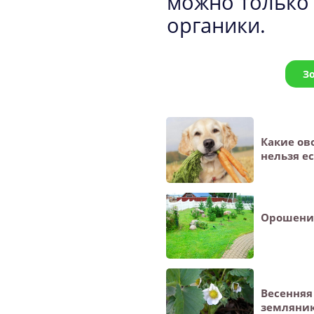
можно только 
органики.
З
Какие ов
нельзя ес
Орошение
Весенняя
земляни