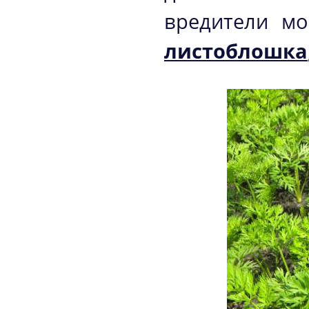
вредители м
листоблошка