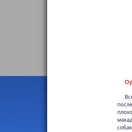
О
Вс
после
плох
мака
собак