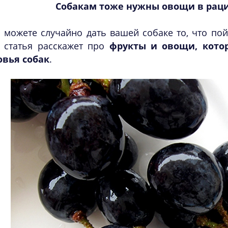
Собакам тоже нужны овощи в рац
 можете случайно дать вашей собаке то, что пойд
 статья расскажет про
фрукты и овощи, кото
овья собак
.