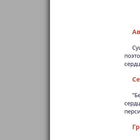
А
Су
поэт
сердц
С
"Б
сердц
перси
Г