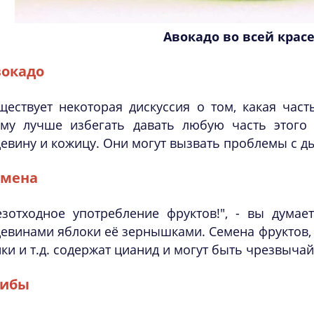
Авокадо во всей крас
вокадо
ществует некоторая дискуссия о том, какая час
ому лучше избегать давать любую часть этого
евину и кожицу. Они могут вызвать проблемы с д
емена
езотходное употребление фруктов!", - вы думае
евинами яблоки её зернышками. Семена фруктов, т
ки и т.д. содержат цианид и могут быть чрезвыча
рибы