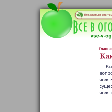
Главна
Как
Вы
вопр
явля
сущес
являю