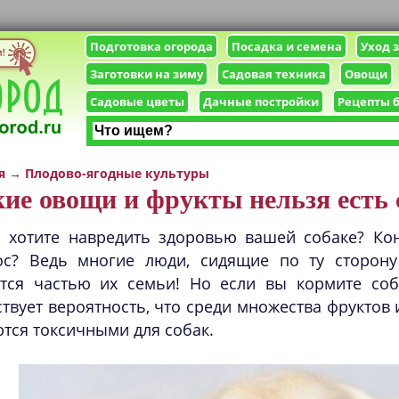
Подготовка огорода
Посадка и семена
Уход 
Заготовки на зиму
Садовая техника
Овощи
Садовые цветы
Дачные постройки
Рецепты 
я
→
Плодово-ягодные культуры
ие овощи и фрукты нельзя есть 
 хотите навредить здоровью вашей собаке? Кон
ос? Ведь многие люди, сидящие по ту сторону
ется частью их семьи! Но если вы кормите соб
твует вероятность, что среди множества фруктов 
тся токсичными для собак.