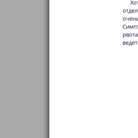
Хо
отдел
очен
Симп
рвота
ведет