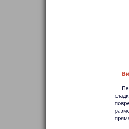
Ви
Пе
слад
повр
разме
пряма