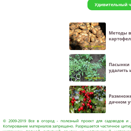
Удивительный ч
Методы 
картофел
Пасынки 
удалить 
Размнож
дачном у
© 2009-2019
Все в огород
- полезный проект для садоводов и 
Копирование материалов запрещено. Разрешается частичное цитир