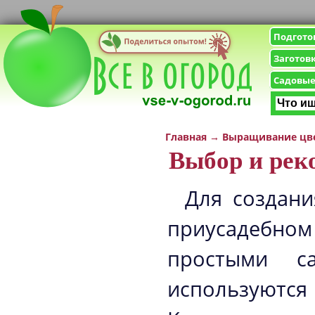
Подгото
Заготов
Садовые
Главная
→
Выращивание цв
Выбор и рек
Для создани
приусадебном
простыми с
используются