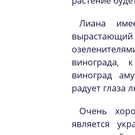
растение буде
Лиана име
вырастающий
озеленител
винограда, 
виноград аму
радует глаза 
Очень хоро
является ук