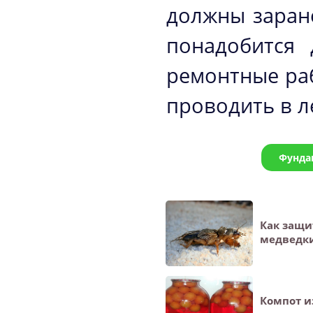
должны заран
понадобится 
ремонтные раб
проводить в л
Фунда
Как защи
медведк
Компот и