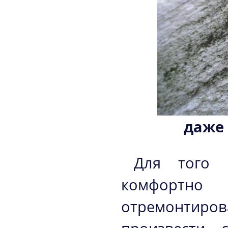
даже
Для того
комфортн
отремонтир