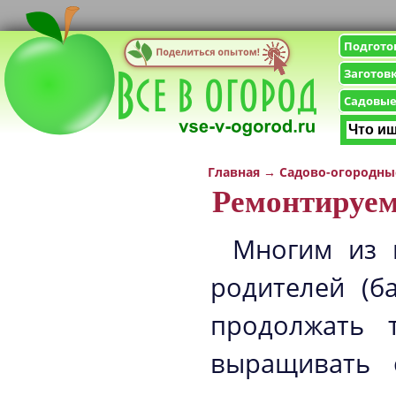
Подгото
Заготов
Садовые
Главная
→
Садово-огородны
Ремонтируем
Многим из н
родителей (б
продолжать 
выращивать 