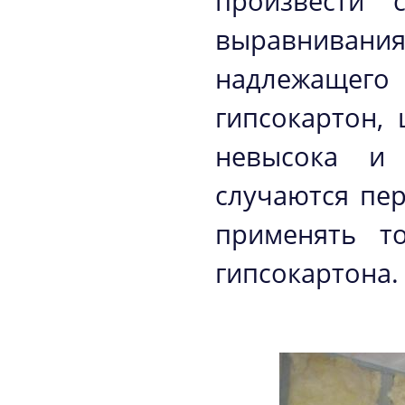
произвести 
выравнивани
надлежащег
гипсокартон,
невысока и 
случаются пе
применять т
гипсокартона.