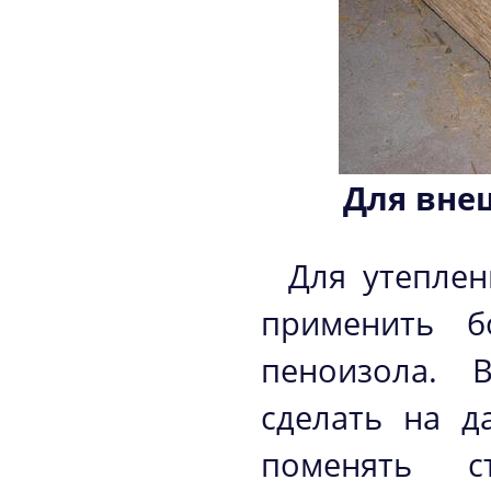
Для вне
Для утеплен
применить б
пеноизола. 
сделать на д
поменять с