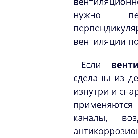
вентиляционн
нужно пе
перпендикул
вентиляции по
Если
вент
сделаны из де
изнутри и сна
применяютс
каналы, во
антикорроз