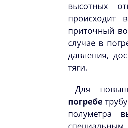
высотных от
происходит в
приточный воз
случае в погр
давления, до
тяги.
Для повы
погребе
трубу
полуметра в
специальным