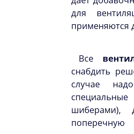
дает добавочн
для вентиля
применяются 
Все
венти
снабдить реш
случае над
специальные
шиберами), 
поперечн