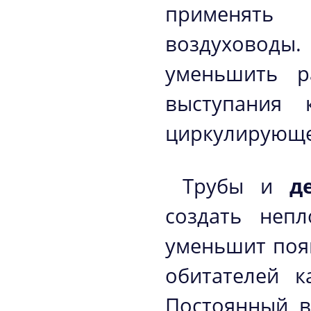
применять
воздуховоды
уменьшить р
выступания 
циркулирующе
Трубы и
д
создать неп
уменьшит поя
обитателей к
Постоянный в