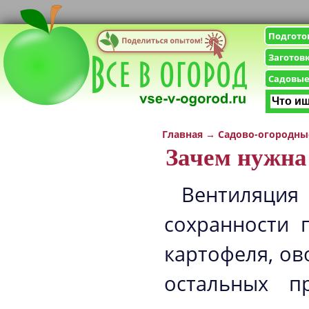
Подгото
Заготов
Садовые
Главная
→
Садово-огородны
Зачем нужна
Вентиляци
сохранности 
картофеля, о
остальных п