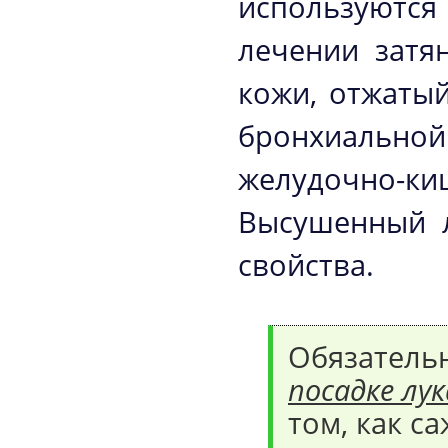
используютс
лечении затя
кожи, отжатый
бронхиальной
желудочно-киш
Высушенный л
свойства.
Обязатель
посадке лук
том, как с