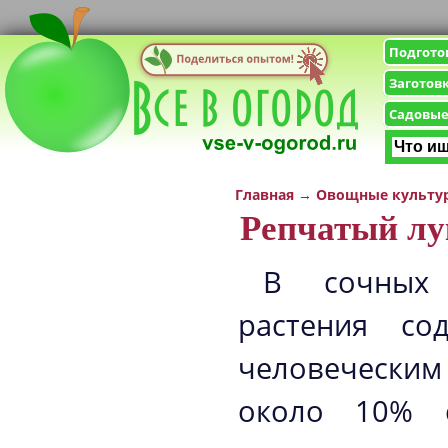
Подгото
Заготов
Садовые
Главная
→
Овощные культу
Репчатый лу
В сочных 
растения со
человечески
около 10% с