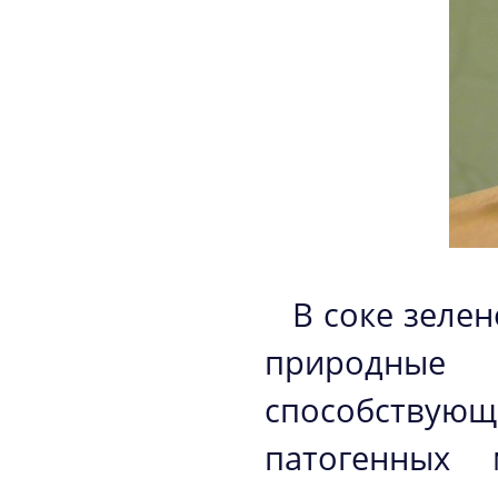
В соке зеле
природные
способству
патогенных 