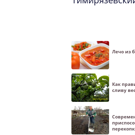
Тимирязевски
Лечо из 
Как прав
сливу ве
Совреме
приспосо
перекопк