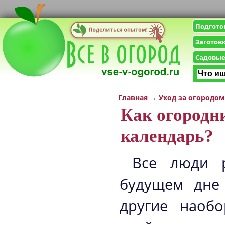
Подгото
Заготов
Садовые
Главная
→
Уход за огородом
Как огородн
календарь?
Все люди р
будущем дне
другие наобо