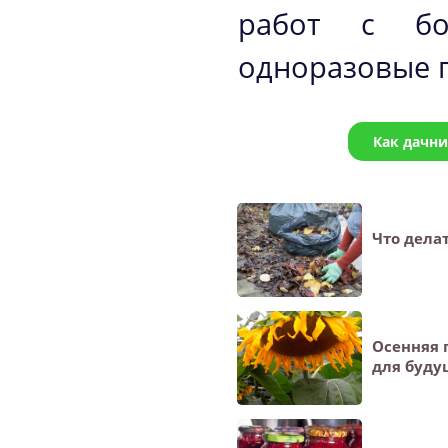
работ с бо
одноразовые 
Как дачн
Что делат
Осенняя 
для буду