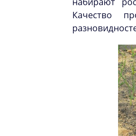
набирают рос
Качество п
разновидносте