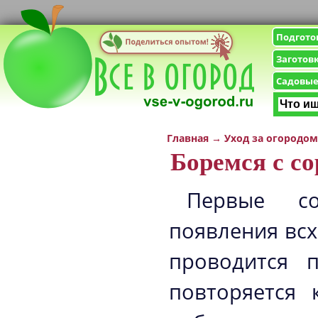
Подгото
Заготов
Садовые
Главная
→
Уход за огородом
Боремся с с
Первые со
появления всх
проводится п
повторяется 