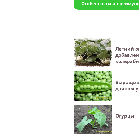
Особенности и преимуще
Летний о
добавлен
кольраби
Выращива
дачном у
Огурцы