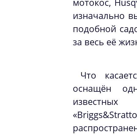
мотокос, Husq
изначально в
подобной садо
за весь её жи
Что касает
оснащён од
известных
«Briggs&St
распростра