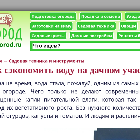
Подготовка огорода
Посадка и семена
Уход 
Заготовки на зиму
Садовая техника
Овощи
Садовые цветы
Дачные постройки
Рецепты 
я
→
Садовая техника и инструменты
 сэкономить воду на дачном уча
наше время, вода стала, пожалуй, одним из самых
 огороде. Чего только не делают современны
оценные капли питательной влаги, которая так
д их вегетативного роста. Без нужного количест
й огурцов, капусты и томатов. И людям и растени