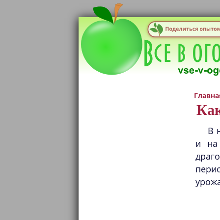
Главна
Как
В 
и на
драг
перио
урожа