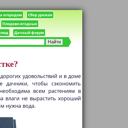
за огородом
Сбор урожая
Плодово-ягодные
блюд
Дачный форум
стке?
 дорогих удовольствий и в доме
е дачники, чтобы сэкономить
 необходима всем растениям в
ва влаги не вырастить хороший
ям нужна вода.