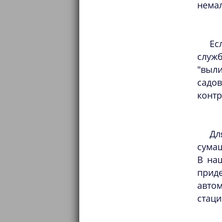
немал
Ес
служ
"выл
садо
контр
Дл
сумаш
В на
прид
авто
стаци