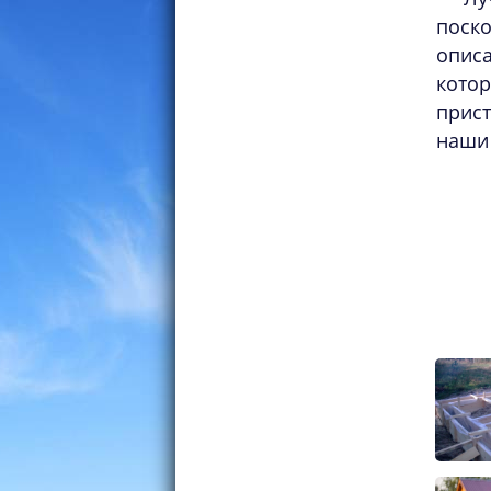
поско
опис
котор
прис
наши