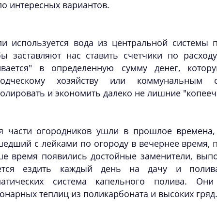
о интересных вариантов.
ли используется вода из центральной системы 
бы заставляют нас ставить счетчики по расходу
ивается" в определенную сумму денег, кото
водческому хозяйству или коммунальным 
олировать и экономить далеко не лишние "копееч
я части огородников ушли в прошлое времена, 
едший с лейками по огороду в вечернее время, п
ше время появились достойные заменители, вып
ется ездить каждый день на дачу и полив
матических система капельного полива. Они
онарных теплиц из поликарбоната и высоких гряд