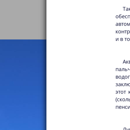
Та
обес
авто
контр
и в т
Ак
паль
водо
закл
этот 
(ско
пенси
Лу