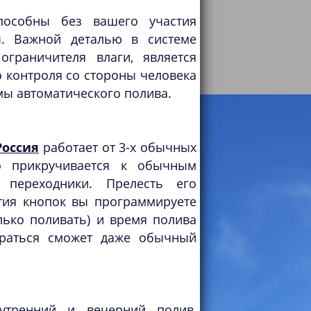
пособны без вашего участия
ы. Важной деталью в системе
ограничителя влаги, является
 контроля со стороны человека
емы автоматического полива.
Россия
работает от 3-х обычных
ко прикручивается к обычным
переходники. Прелесть его
тия кнопок вы программируете
лько поливать) и время полива
браться сможет даже обычный
утренний и вечерний полив,