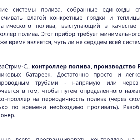
кие системы полива, собранные единожды с
печивать влагой конкретные грядки и теплиц
матического полива, выступающий в качестве 
оллер полива. Этот прибор требует минимального
оже время является, чуть ли не сердцем всей сист
ваСтрим-С.,
контроллер полива, производство 
чиковых батареек. Достаточно просто и лег
проводным трубами - напрямую или через 
ючается в том, чтобы путем определенного нажа
контроллер на периодичность полива (через ско
лько по времени необходимо проливать). Разо
онер.
чше всего программировать контроллер на 