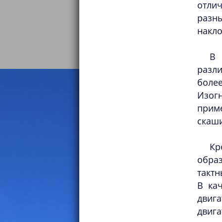
отли
разн
накло
В 
разл
более
Изог
прим
скаш
Кр
образ
тактн
В ка
двига
двига