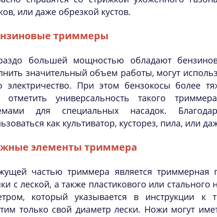
ков, или даже обрезкой кустов.
ензиновые триммеры
раздо большей мощностью обладают бензино
нить значительный объем работы, могут использо
о электричество. При этом бензокосы более тя
т отметить универсальность такого тримме
емами для специальных насадок. Благода
ьзоваться как культиватор, кусторез, пила, или д
ажные элементы триммера
жущей частью триммера является триммерная г
ки с леской, а также пластикового или стального 
етром, который указывается в инструкции к 
тим только свой диаметр лески. Ножи могут имет