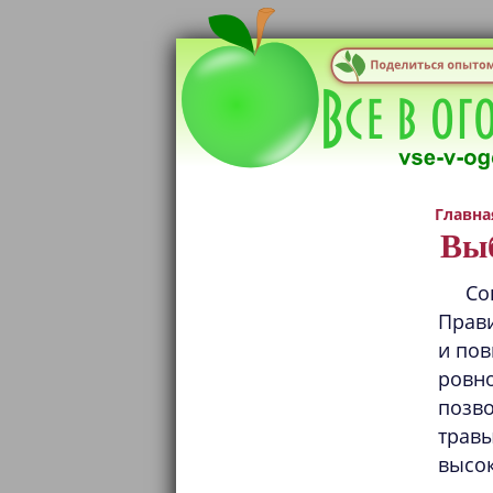
Главна
Вы
Со
Прави
и пов
ровн
позв
травы
высок