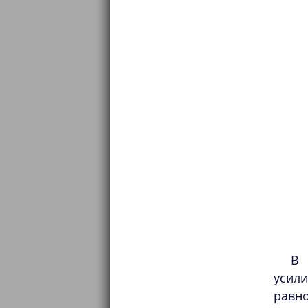
В 
усили
равн