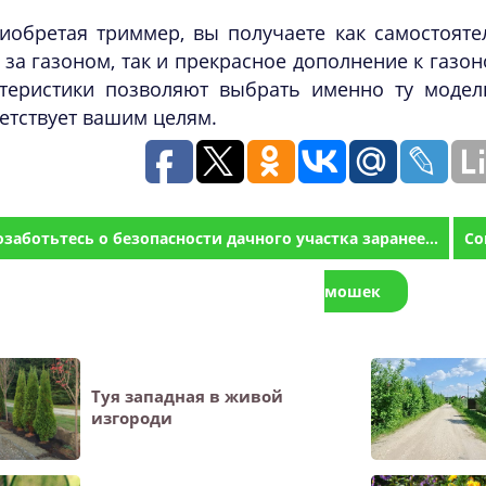
иобретая триммер, вы получаете как самостоят
 за газоном, так и прекрасное дополнение к газо
ктеристики позволяют выбрать именно ту модел
етствует вашим целям.
озаботьтесь о безопасности дачного участка заранее...
Со
мошек
Туя западная в живой
изгороди