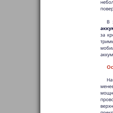
небол
повер
В 
акку
за к
тримм
мобил
аккум
Ос
На
мене
мощн
пров
верх
прек