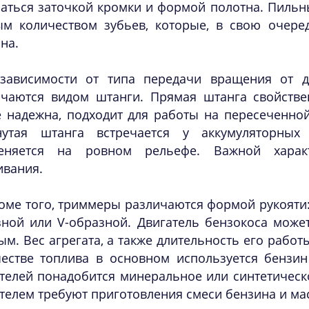
чаться заточкой кромки и формой полотна. Пиль
ым количеством зубьев, которые, в свою очере
на.
зависимости от типа передачи вращения от д
ичаются видом штанги. Прямая штанга свойств
 надежна, подходит для работы на пересеченной
нутая штанга встречается у аккумуляторных
еняется на ровном рельефе. Важной харак
ивания.
оме того, триммеры различаются формой рукояти:
ной или V-образной. Двигатель бензокоса может 
ым. Вес агрегата, а также длительность его работ
честве топлива в основном используется бензин
телей понадобится минеральное или синтетическо
телем требуют приготовления смеси бензина и ма