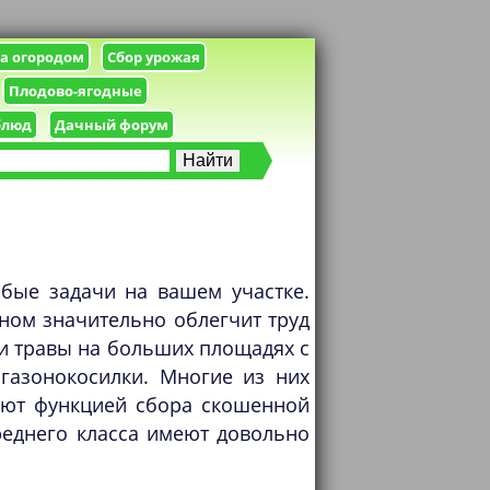
за огородом
Сбор урожая
Плодово-ягодные
блюд
Дачный форум
бые задачи на вашем участке.
ном значительно облегчит труд
и травы на больших площадях с
газонокосилки. Многие из них
дают функцией сбора скошенной
реднего класса имеют довольно