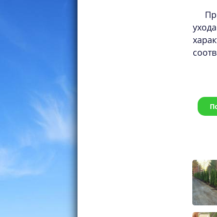
Пр
ухода
хара
соотв
П