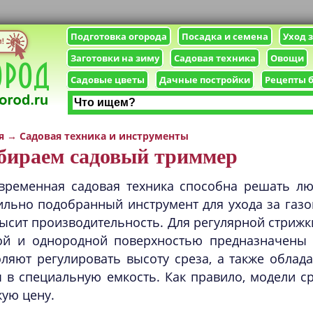
Подготовка огорода
Посадка и семена
Уход 
Заготовки на зиму
Садовая техника
Овощи
Садовые цветы
Дачные постройки
Рецепты 
я
→
Садовая техника и инструменты
бираем садовый триммер
временная садовая техника способна решать лю
льно подобранный инструмент для ухода за газо
ысит производительность. Для регулярной стрижк
ой и однородной поверхностью предназначены 
оляют регулировать высоту среза, а также обла
 в специальную емкость. Как правило, модели с
ую цену.