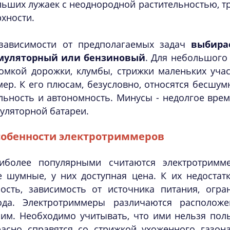
ьших лужаек с неоднородной растительностью, тр
хности.
зависимости от предполагаемых задач
выбира
муляторный или бензиновый
. Для небольшого
ромкой дорожки, клумбы, стрижки маленьких уча
ер. К его плюсам, безусловно, относятся бесшум
ьность и автономность. Минусы - недолгое врем
уляторной батареи.
обенности электротриммеров
иболее популярными считаются электротримме
е шумные, у них доступная цена. К их недоста
ость, зависимость от источника питания, огр
ода. Электротриммеры различаются располож
ним. Необходимо учитывать, что ими нельзя пол
расно справятся со стрижкой ухоженного газона