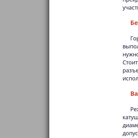
участ
Б
Го
выпол
нужн
Стои
разъ
испол
В
Ре
катуш
диам
допус