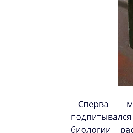
Сперва мо
подпитывал
биологии ра