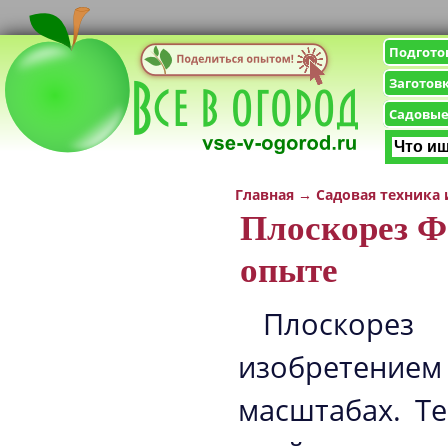
Подгото
Заготов
Садовые
Главная
→
Садовая техника
Плоскорез Ф
опыте
Плоскоре
изобретение
масштабах. Т