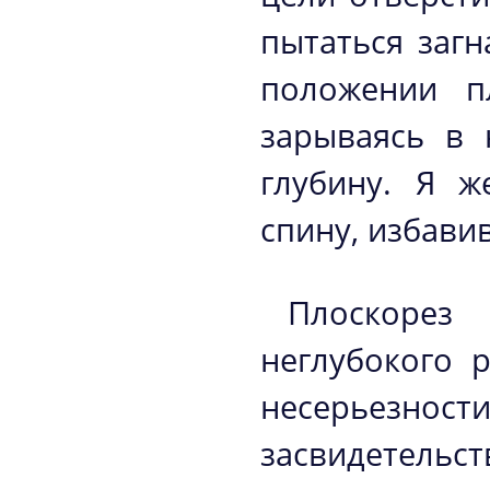
пытаться загн
положении п
зарываясь в 
глубину. Я 
спину, избави
Плоскорез
неглубокого 
несерьез
засвидетельс