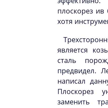
эффективно.
плоскорез ив 
хотя инструме
Трехсторон
является коз
сталь поро
предвидел. Л
написал данн
Плоскорез у
заменить тр