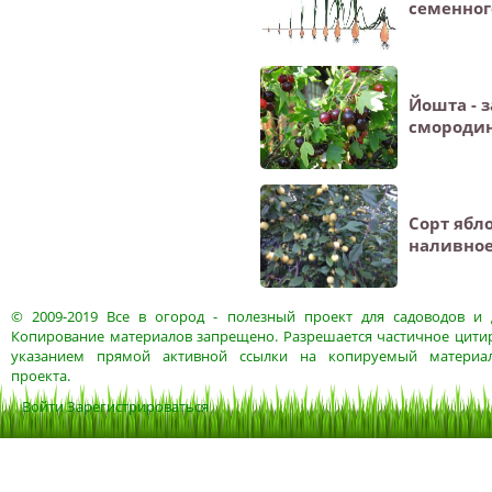
семенног
Йошта - 
смороди
Сорт ябл
наливно
© 2009-2019
Все в огород
- полезный проект для садоводов и 
Копирование материалов запрещено. Разрешается частичное цитир
указанием прямой активной ссылки на копируемый материа
проекта.
Войти
Зарегистрироваться