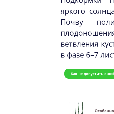
Подкормки п
яркого солнц
Почву пол
плодоношени
ветвления ку
в фазе 6–7 лис
Как не допустить оши
Особенно