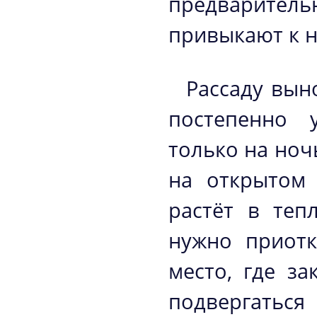
предваритель
привыкают к н
Рассаду вын
постепенно 
только на ноч
на открытом 
растёт в теп
нужно приотк
место, где з
подвергатьс