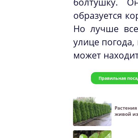
болтушку. О
образуется ко
Но лучше все
улице погода,
может находит
Правильная поса
Растения
живой из