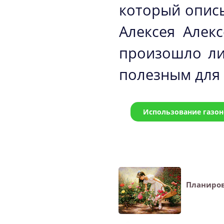
который описы
Алексея Алек
произошло ли
полезным для 
Использование газон
Планиров