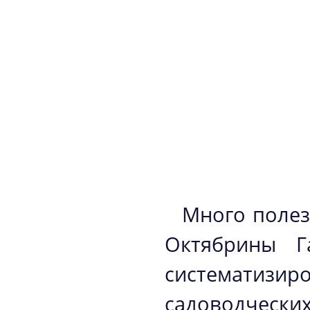
Много полез
Октябрины Г
систематиз
садоводческ