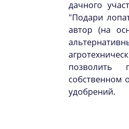
дачного учас
"Подари лопат
автор (на ос
альтернат
агротехниче
позволить 
собственном о
удобрений.