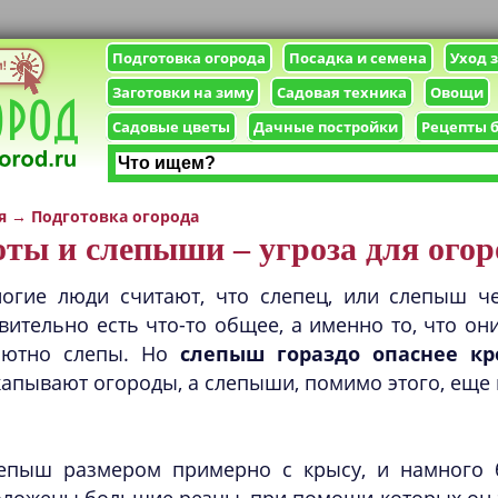
Подготовка огорода
Посадка и семена
Уход 
Заготовки на зиму
Садовая техника
Овощи
Садовые цветы
Дачные постройки
Рецепты 
я
→
Подготовка огорода
ты и слепыши – угроза для огор
огие люди считают, что слепец, или слепыш че
вительно есть что-то общее, а именно то, что о
лютно слепы. Но
слепыш гораздо опаснее кр
апывают огороды, а слепыши, помимо этого, еще 
епыш размером примерно с крысу, и намного б