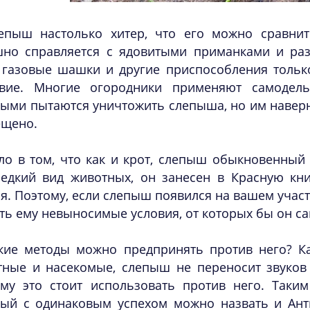
епыш настолько хитер, что его можно сравнит
шно справляется с ядовитыми приманками и ра
, газовые шашки и другие приспособления тольк
твие. Многие огородники применяют самодел
ыми пытаются уничтожить слепыша, но им наверня
ещено.
ло в том, что как и крот, слепыш обыкновенный 
редкий вид животных, он занесен в Красную кни
я. Поэтому, если слепыш появился на вашем участк
ть ему невыносимые условия, от которых бы он са
кие методы можно предпринять против него? Ка
тные и насекомые, слепыш не переносит звуков
ому это стоит использовать против него. Таким
рый с одинаковым успехом можно назвать и Ант