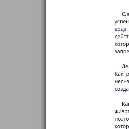
Сл
успе
вода
дейс
котор
запр
Де
Как 
нельз
созда
Ка
живо
поэт
кото