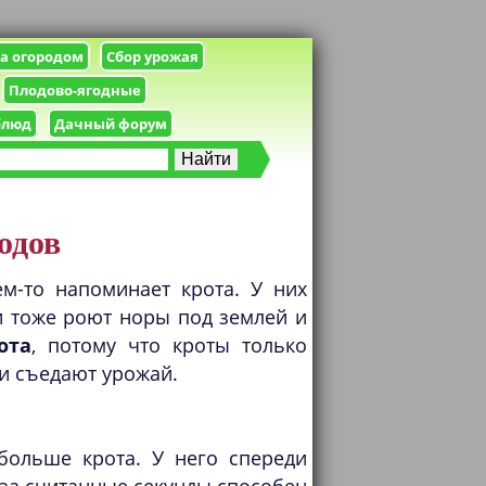
за огородом
Сбор урожая
Плодово-ягодные
блюд
Дачный форум
одов
м-то напоминает крота. У них
ни тоже роют норы под землей и
ота
, потому что кроты только
и съедают урожай.
ольше крота. У него спереди