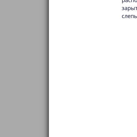
расп
зарыт
слеп