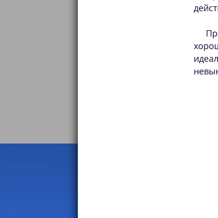
дейст
Пр
хоро
идеа
невы