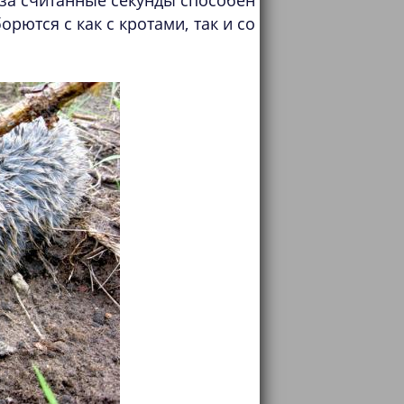
за считанные секунды способен
рются с как с кротами, так и со