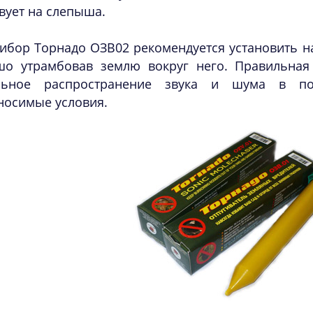
вует на слепыша.
ибор Торнадо ОЗВ02 рекомендуется установить на
шо утрамбовав землю вокруг него. Правильная
льное распространение звука и шума в по
носимые условия.