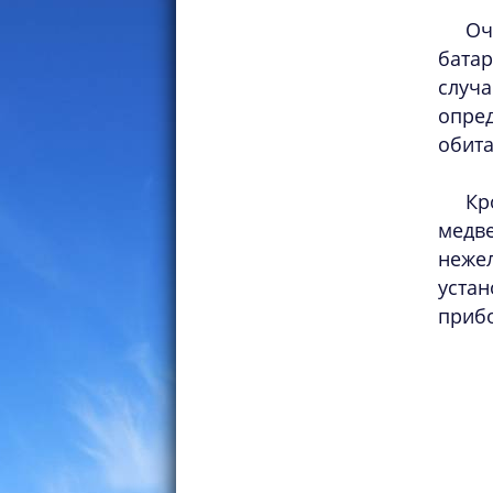
Оч
батар
случ
опре
обита
Кр
медв
неже
уста
прибо