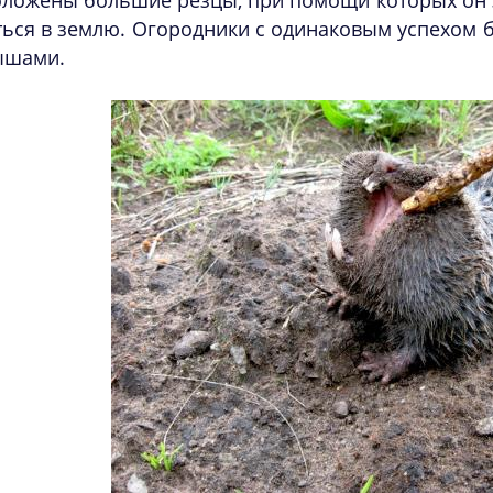
оложены большие резцы, при помощи которых он 
ься в землю. Огородники с одинаковым успехом бо
ышами.