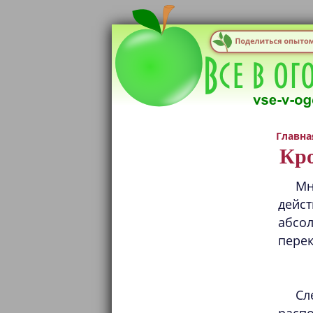
Главна
Кро
Мн
дейст
абсо
перек
Сл