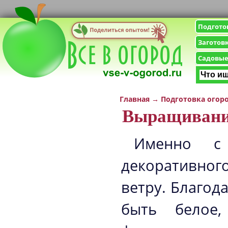
Подгото
Заготов
Садовые
Главная
→
Подготовка огор
Выращивание
Именно с 
декоративног
ветру. Благод
быть белое,