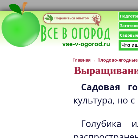
Подгото
Заготов
Садовые
Главная
→
Плодово-ягодные
Выращивани
Садовая го
культура, но 
Голубика 
распростра