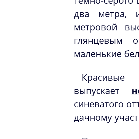
темно-серого 
два метра, 
метровой выс
глянцевым о
маленькие бел
Красивые 
выпускает
н
синеватого от
дачному участ