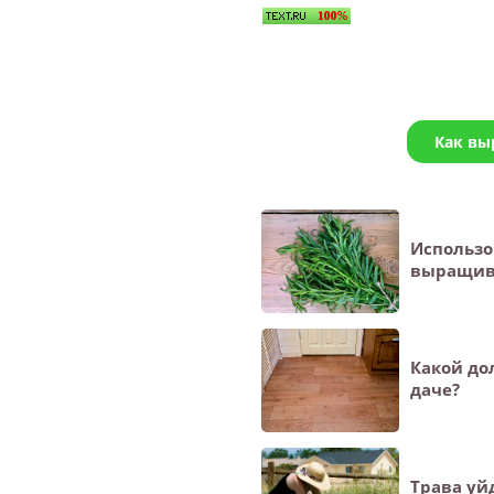
Как вы
Использо
выращива
Какой до
даче?
Трава уйд