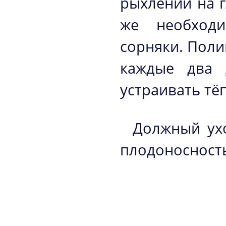
рыхлении на г
же необходи
сорняки. Поли
каждые два 
устраивать тё
Должный ух
плодоносност