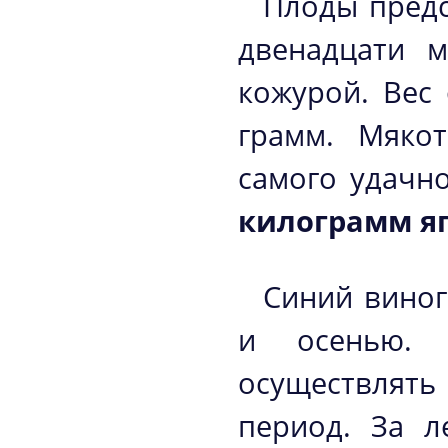
Плоды предс
двенадцати 
кожурой. Вес
грамм. Мяко
самого удачн
килограмм я
Синий виног
и осенью. 
осуществлят
период. За л