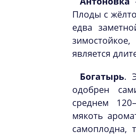
Антоновка
–
Плоды с жёлто
едва заметно
зимостойкое
является длит
Богатырь
. 
одобрен сам
среднем 120–
мякоть аромат
самоплодна, 