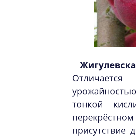
Жигулевск
Отличаетс
урожайностью
тонкой кисл
перекрёстно
присутствие д