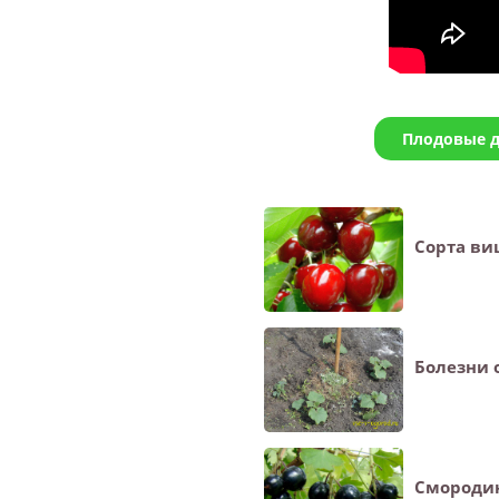
Плодовые д
Сорта ви
Болезни 
Смородин