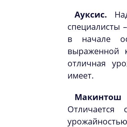
Ауксис.
Над
специалисты 
в начале ос
выраженной к
отличная уро
имеет.
Макинтош
Отличается 
урожайностью,