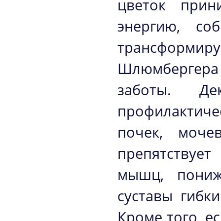
цветок прин
энергию, со
трансформи
Шлюмбергера
заботы. Д
профилактиче
почек, моче
препятствуе
мышц, пониж
суставы гибк
Кроме того, е