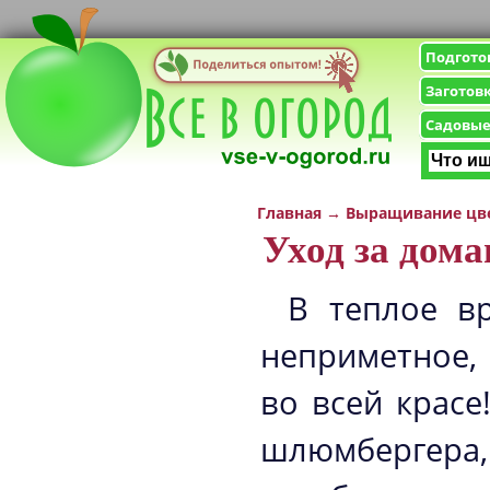
Подгото
Заготов
Садовые
Главная
→
Выращивание цв
Уход за дом
В теплое вр
неприметное, 
во всей красе
шлюмбергера