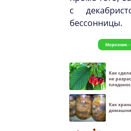
с декабрис
бессонницы.
Морозник -
Как сдел
не разра
плодонос
Как хран
домашни