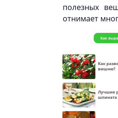
полезных вещ
отнимает мног
Как выра
Как разв
вишню?
Лучшие р
шпината