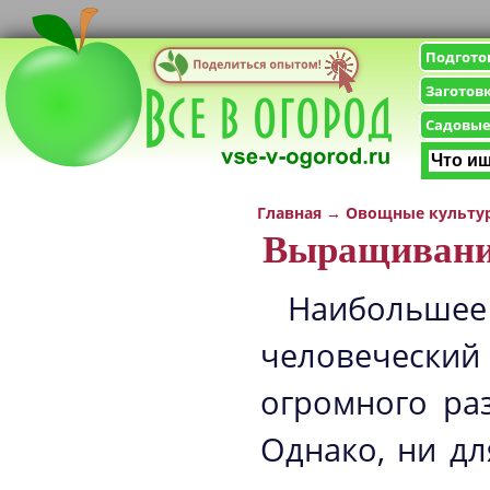
Подгото
Заготов
Садовые
Главная
→
Овощные культу
Выращивание
Наибольше
человеческий
огромного ра
Однако, ни дл