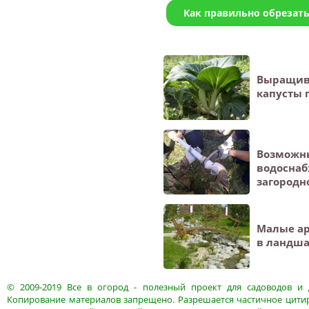
Как правильно обрезат
Выращив
капусты 
Возможн
водоснаб
загородн
Малые а
в ландш
© 2009-2019
Все в огород
- полезный проект для садоводов и 
Копирование материалов запрещено. Разрешается частичное цитир