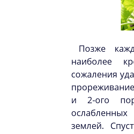
Позже каж
наиболее кр
сожаления уд
прореживание
и 2-ого пор
ослабленных
землей. Спус