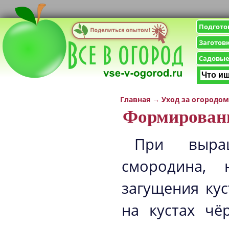
Подгото
Заготов
Садовые
Главная
→
Уход за огородом
Формировани
При выращ
смородина, 
загущения кус
на кустах чё