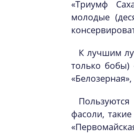
«Триумф Сах
молодые (дес
консервироват
К лучшим лу
только бобы) 
«Белозерная»,
Пользуются
фасоли, такие
«Первомайская