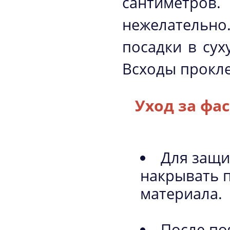
сантиметро
нежелательно.
посадки в су
Всходы прокле
Уход за фа
Для защи
накрывать 
материала.
После по