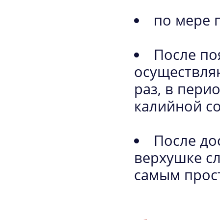
по мере 
После по
осуществля
раз, в пери
калийной с
После до
верхушке сл
самым прос