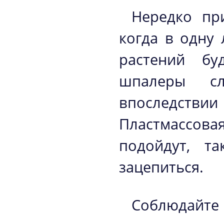
Нередко при
когда в одну 
растений бу
шпалеры сл
впоследств
Пластмассов
подойдут, т
зацепиться.
Соблюдайт