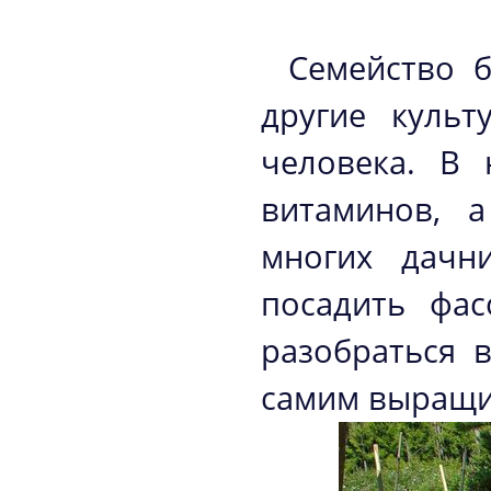
Семейство б
другие культ
человека. В 
витаминов, а
многих дачн
посадить фа
разобраться 
самим выращив