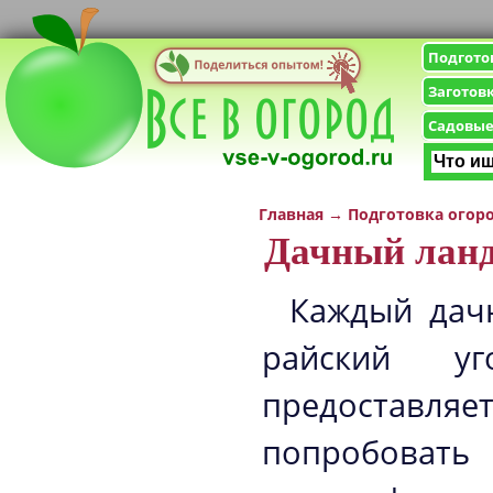
Подгото
Заготов
Садовые
Главная
→
Подготовка огор
Дачный лан
Каждый дачн
райский уг
предостав
попробоват