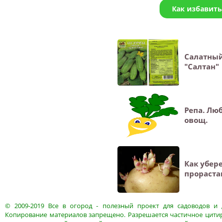
Как избавить
Салатный
"Салтан"
Репа. Лю
овощ.
Как убер
прораста
© 2009-2019
Все в огород
- полезный проект для садоводов и 
Копирование материалов запрещено. Разрешается частичное цитир