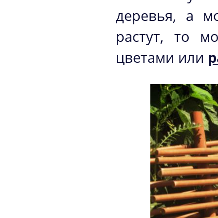
деревья, а м
растут, то м
цветами или
р