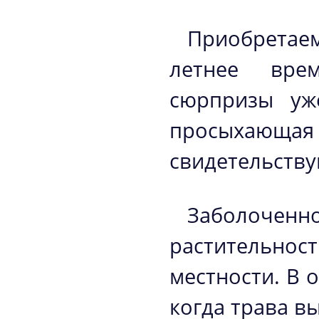
Приобрета
летнее вре
сюрпризы уж
просыхающая 
свидетельству
Заболоченн
растительно
местности. В 
когда трава в