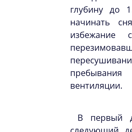
глубину до 1
начинать сн
избежание 
перезимов
пересушиван
пребывания 
вентиляции.
В первый д
следующий де