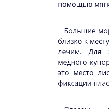
помощью мягк
Большие мор
близко к мест
лечим. Для 
медного купо
это место ли
фиксации пла