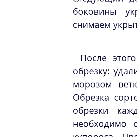
боковины ук
снимаем укрыт
После этог
обрезку: удал
морозом ветк
Обрезка сорт
обрезки каж
необходимо 
купороса, Пр