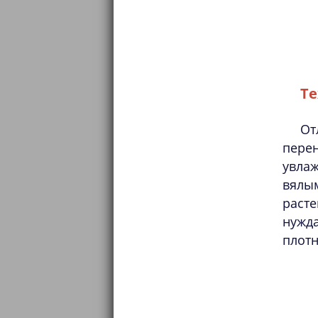
Те
От
пере
увла
вялым
расте
нужд
плотн