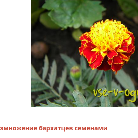
змножение бархатцев семенами