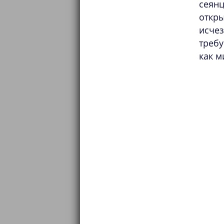
сеян
откры
исчез
требу
как м