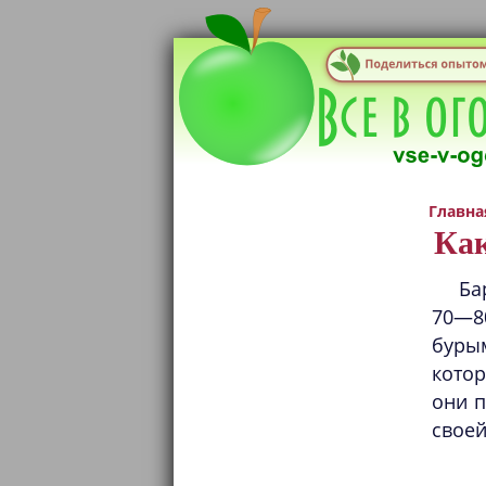
Главна
Ка
Ба
70—8
буры
котор
они п
своей