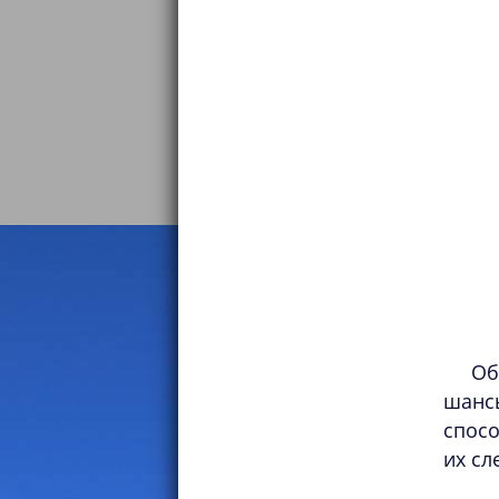
Об
шанс
спосо
их сл