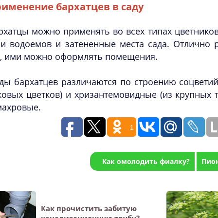
именение бархатцев в саду
рхатцы можно применять во всех типах цветнико
и водоемов и затененные места сада. Отлично р
х, ими можно оформлять помещения.
ды бархатцев различаются по строению соцветий:
овых цветков) и хризантемовидные (из крупных т
махровые.
1
Как омолодить фиалку?
Пио
Как прочистить забитую