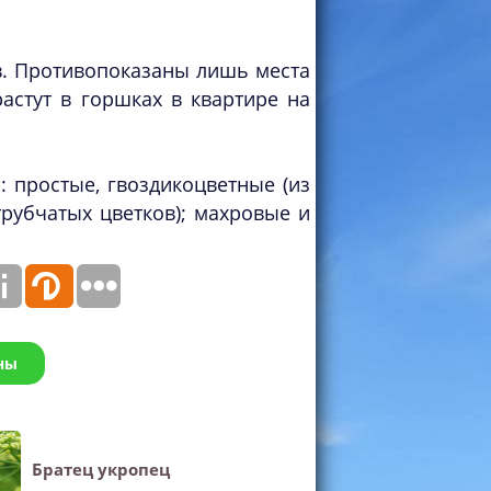
в. Противопоказаны лишь места
астут в горшках в квартире на
 простые, гвоздикоцветные (из
рубчатых цветков); махровые и
ны
Братец укропец