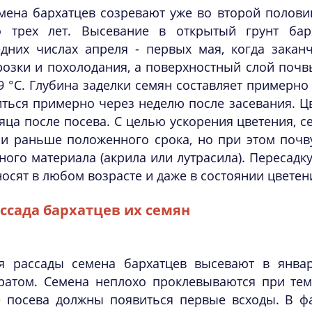
мена бархатцев созревают уже во второй половин
о трех лет. Высевание в открытый грунт ба
едних числах апреля - первых мая, когда закан
озки и похолодания, а поверхностный слой почв
9 °С. Глубина заделки семян составляет примерно
ться примерно через неделю после засевания. Ц
яца после посева. С целью ускорения цветения, с
ли раньше положенного срока, но при этом почв
ного материала (акрила или лутрасила). Пересадк
осят в любом возрасте и даже в состоянии цветен
ссада бархатцев их семян
я рассады семена бархатцев высевают в янва
тратом. Семена неплохо проклевываются при тем
е посева должны появиться первые всходы. В фа