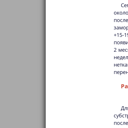
Се
окол
посл
замор
+15-1
появи
2 мес
неде
нетка
перен
Ра
Дл
субс
посл