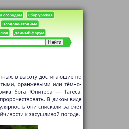
за огородом
Сбор урожая
Плодово-ягодные
блюд
Дачный форум
тных, в высоту достигающие по
лтыми, оранжевыми или тёмно-
омка бога Юпитера — Тагеса,
пророчествовать. В диком виде
лярность они снискали за счёт
ойчивости к засушливой погоде.