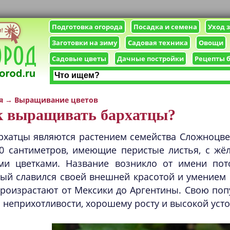
Подготовка огорода
Посадка и семена
Уход 
Заготовки на зиму
Садовая техника
Овощи
Садовые цветы
Дачные постройки
Рецепты 
я
→
Выращивание цветов
к выращивать бархатцы?
рхатцы являются растением семейства Сложноцве
0 сантиметров, имеющие перистые листья, с жё
ми цветками. Название возникло от имени пот
ый славился своей внешней красотой и умением 
роизрастают от Мексики до Аргентины. Свою попу
 неприхотливости, хорошему росту и высокой уст