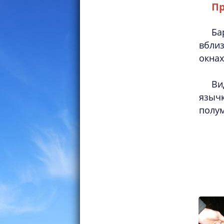
Пр
Ба
вблиз
окна
Ви
язычк
полу