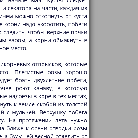
ом начале мая. Кусты следует
и секатора на части, каждая из
ичем можно откопнуть от куста
 корни надо укоротить, побеги
о следить, чтобы верхние почки
м варом, а корни обмакнуть в
ное место.
икорневых отпрысков, которые
есто. Плетистые розы хорошо
ует брать двухлетние побеги,
очве роют канаву, в которую
ые надрезы в коре в тех местах,
нуть к земле скобой из толстой
й с мульчей. Верхушку побега
ку. На протяжении лета нужно
да ближе к осени отводки розы
, а будущей весной отделить от