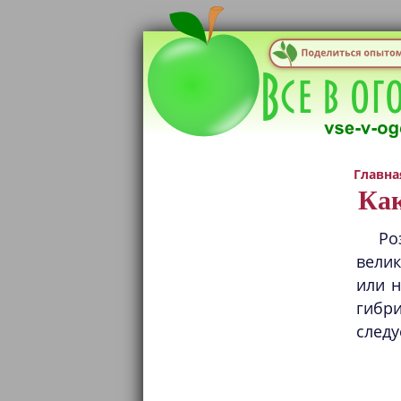
Главна
Как
Ро
вели
или н
гибр
следу