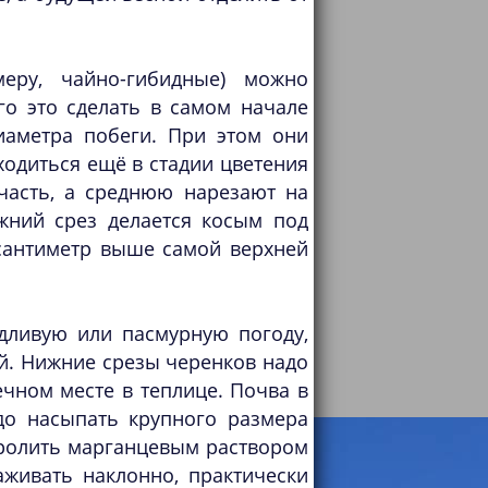
еру, чайно-гибидные) можно
го это сделать в самом начале
иаметра побеги. При этом они
одиться ещё в стадии цветения
часть, а среднюю нарезают на
жний срез делается косым под
сантиметр выше самой верхней
дливую или пасмурную погоду,
ой. Нижние срезы черенков надо
чном месте в теплице. Почва в
до насыпать крупного размера
пролить марганцевым раствором
живать наклонно, практически