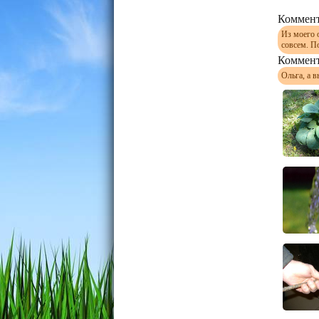
Коммент
Из моего 
совсем. П
Коммент
Ольга, а 