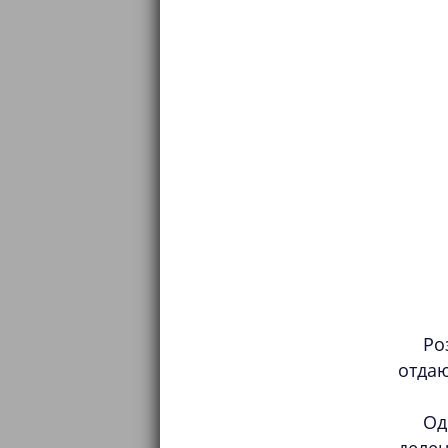
Ро
отдаю
Од