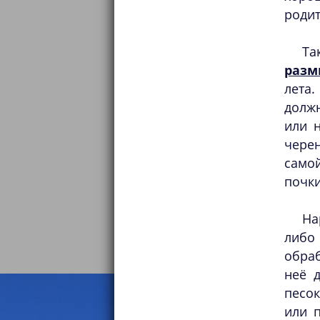
родит
Та
разм
лета
должн
или 
чере
само
почки
На
либо 
обраб
неё 
песок
или 