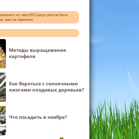
мовали в эту зиму2012,когда снега не было
а, зиму не переносят.
Методы выращивания
картофеля
Как бороться с солнечными
ожогами плодовых деревьев?
Что посадить в ноябре?