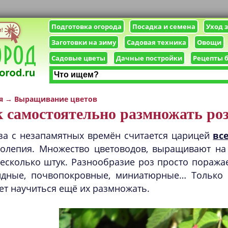
Подготовка огорода
Посадка и семена
Уход 
Заготовки на зиму
Садовая техника
Овощи
Садовые цветы
Дачные постройки
Рецепты 
я
→
Выращивание цветов
 самостоятельно размножать ро
за с незапамятных времён считается царицей
вс
колепия. Множество цветоводов, выращивают на 
есколько штук. Разнообразие роз просто поражае
идные, почвопокровные, миниатюрные… Только
ет научиться ещё их размножать.