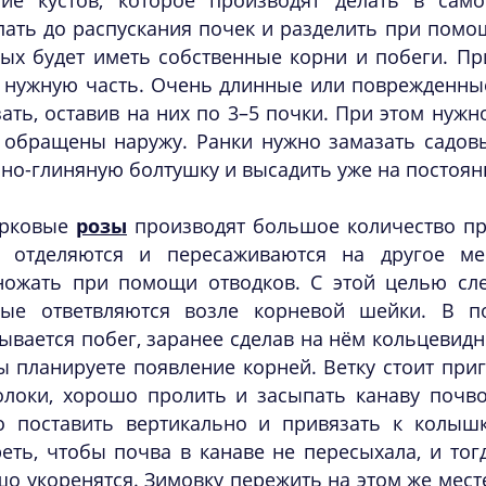
ние кустов, которое производят делать в сам
ать до распускания почек и разделить при помощ
ых будет иметь собственные корни и побеги. Пр
 нужную часть. Очень длинные или поврежденные
ать, оставив на них по 3–5 почки. При этом нужн
 обращены наружу. Ранки нужно замазать садовы
но-глиняную болтушку и высадить уже на постоян
рковые
розы
производят большое количество пр
о отделяются и пересаживаются на другое м
ножать при помощи отводков. С этой целью след
рые ответвляются возле корневой шейки. В п
ывается побег, заранее сделав на нём кольцевидн
ы планируете появление корней. Ветку стоит приг
олоки, хорошо пролить и засыпать канаву почво
о поставить вертикально и привязать к колыш
еть, чтобы почва в канаве не пересыхала, и тог
о укоренятся. Зимовку пережить на этом же месте