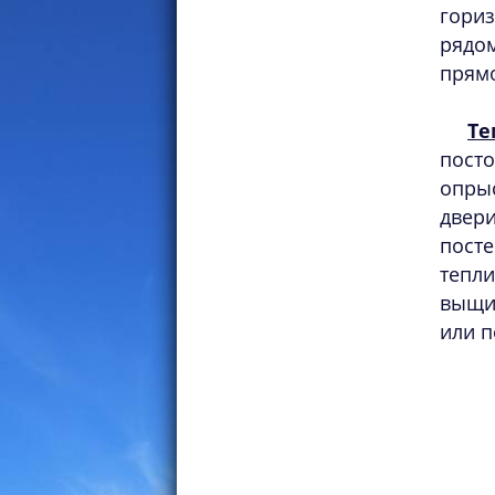
гориз
рядом
прямо
Те
пост
опры
двер
посте
тепл
выщи
или п