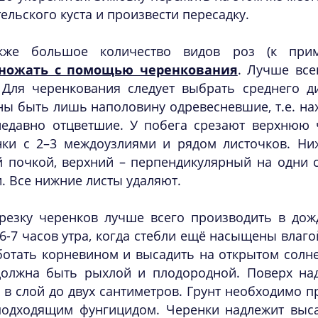
ельского куста и произвести пересадку.
кже большое количество видов роз (к прим
ножать с помощью черенкования
. Лучше все
. Для черенкования следует выбрать среднего д
ы быть лишь наполовину одревесневшие, т.е. нах
недавно отцветшие. У побега срезают верхнюю 
нки с 2–3 междоузлиями и рядом листочков. Ни
й почкой, верхний – перпендикулярный на одни 
. Все нижние листы удаляют.
резку черенков лучше всего производить в дож
6-7 часов утра, когда стебли ещё насыщены влаг
отать корневином и высадить на открытом солне
должна быть рыхлой и плодородной. Поверх на
 в слой до двух сантиметров. Грунт необходимо 
подходящим фунгицидом. Черенки надлежит выса