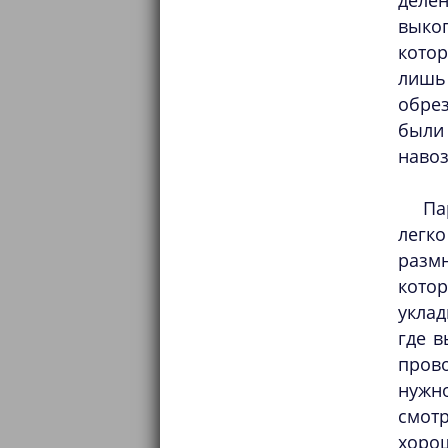
деле
выкоп
котор
лишь
обрез
были
навоз
Па
легк
разм
кото
уклад
где в
пров
нужн
смотр
хорош