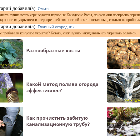
арий добавил(а):
Ольга
опыта лучше всего черенкуются парковые Канадские Розы, причем они прекрасно перези
од простым укрытием из перепревшей компостной земли. остальные, сколько не пробовал
арий добавил(а):
Главный огородник
вы пробовали конусное укрытие? Кстати, снег нужно накидывать или укрывать соломой.
Разнообразные хосты
Какой метод полива огорода
эффективнее?
Как прочистить забитую
канализационную трубу?