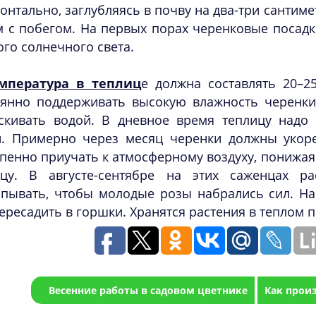
онтально, заглубляясь в почву на два-три сантим
 с побегом. На первых порах черенковые посадк
го солнечного света.
мпература в теплиц
е должна составлять 20–2
оянно поддерживать высокую влажность черенки 
скивать водой. В дневное время теплицу надо 
и. Примерно через месяц черенки должны укоре
пенно приучать к атмосферному воздуху, понижая
ицу. В августе-сентябре на этих саженцах р
пывать, чтобы молодые розы набрались сил. На
ересадить в горшки. Хранятся растения в теплом п
Весенние работы в садовом цветнике
Как прои