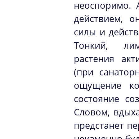
неоспоримо. 
действием, о
силы и действ
Тонкий, лим
растения акт
(при санатор
ощущение ко
состояние со
Словом, вдыха
предстанет пе
неизменно буде