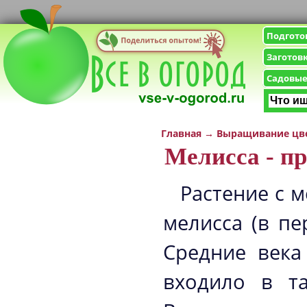
Подгото
Заготов
Садовые
Главная
→
Выращивание цв
Мелисса - п
Растение с 
мелисса (в пе
Средние век
входило в та