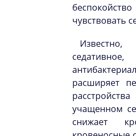
беспокойств
чувствовать с
Известно,
седативное,
антибактериа
расширяет пе
расстройств
учащенном се
снижает к
кровеносные с