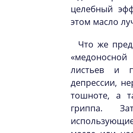
целебный эфф
этом масло лу
Что же пред
«медоносной 
листьев и п
депрессии, н
тошноте, а т
гриппа. З
использующи