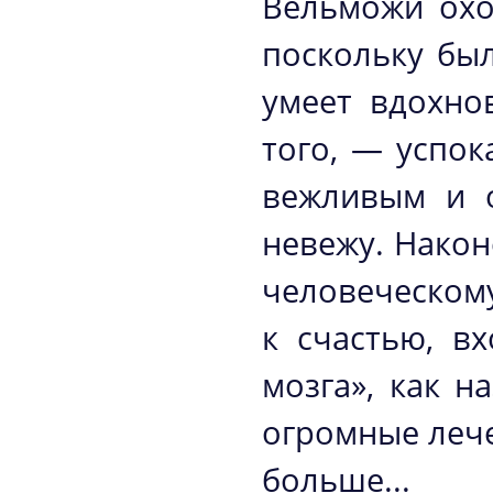
Вельможи охо
поскольку был
умеет вдохно
того, — успок
вежливым и о
невежу. Након
человеческому
к счастью, в
мозга», как н
огромные леч
больше...