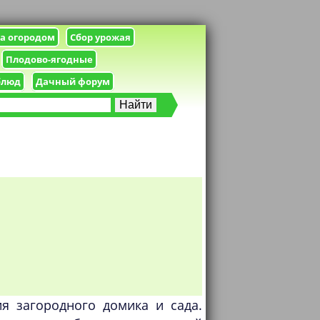
за огородом
Сбор урожая
Плодово-ягодные
блюд
Дачный форум
ия загородного домика и сада.