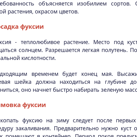
ребованность объясняется изобилием сортов.
й растения, окрасом цветов.
садка фуксии
ксия - теплолюбивое растение. Место под кус
аться солнцем. Разрешается легкая полутень. П
альной кислотности.
дходящим временем будет конец мая. Высажи
евая шейка должна находиться на глубине до
ниться, оно начнет быстро набирать зеленую масс
мовка фуксии
копать фуксию на зиму следует после первых 
едуру закаливания. Предварительно нужно куст 
ок помещают в контейнер. Период покоя предусм