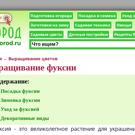
Подготовка огорода
Посадка и семена
Уход 
Заготовки на зиму
Садовая техника
Овощи
Садовые цветы
Дачные постройки
Рецепты 
я
→
Выращивание цветов
ращивание фуксии
держание:
Посадка фуксии
Зимовка фуксии
Уход за фуксией
Декоративные виды
ксия - это великолепное растение для украшен