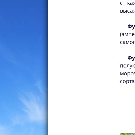
с ка
высаж
Фу
(ампе
самог
Фу
полук
мороз
сорта