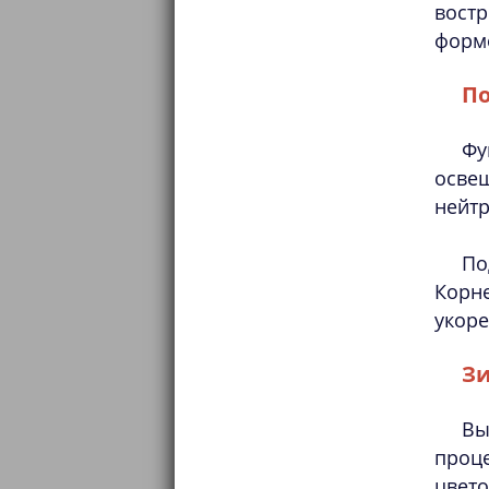
вост
формо
По
Фу
освещ
нейтр
По
Корн
укоре
Зи
Вы
проц
цвет