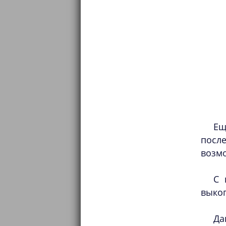
Ещ
посл
возмо
С 
выкоп
Да