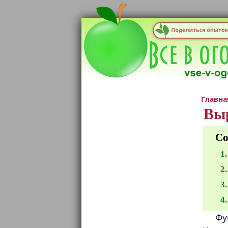
Главна
Вы
Со
Фу