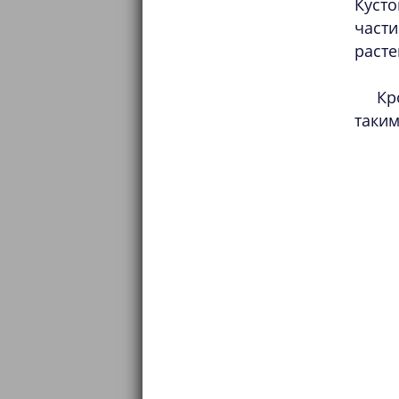
Кусто
част
расте
Кр
таким