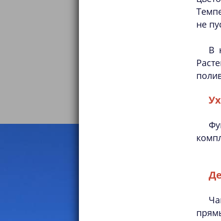
Темпе
не пу
В 
Расте
полив
Ух
Фу
компл
Д
Ча
прямы