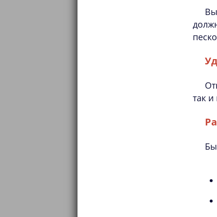
Вы
должн
песко
Уд
От
так и
Ра
Бы