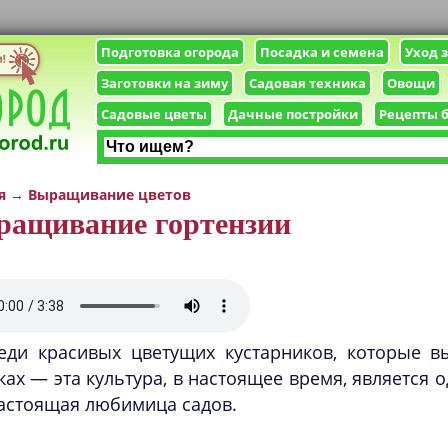
Подготовка огорода
Посадка и семена
Уход 
Заготовки на зиму
Садовая техника
Овощи
Садовые цветы
Дачные постройки
Рецепты 
я
→
Выращивание цветов
ращивание гортензии
еди красивых цветущих кустарников, которые 
ках — эта культура, в настоящее время, является
астоящая любимица садов.