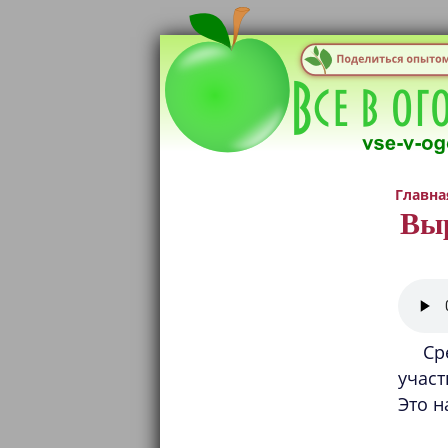
Главна
Вы
Ср
участ
Это н