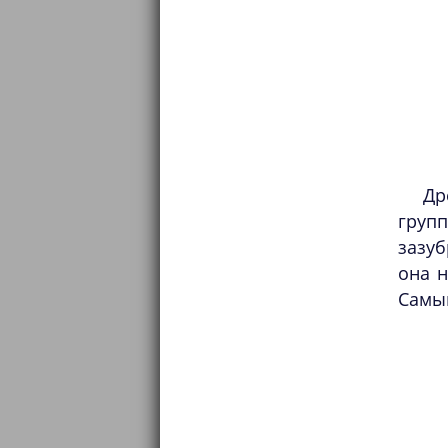
Др
груп
зазуб
она н
Самый