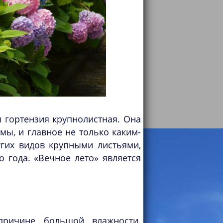
я гортензия крупнолистная. Она
ы, и главное не только каким-
угих видов крупными листьями,
 года. «Вечное лето» является
причине большой влажности.