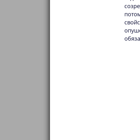
созре
пото
свой
опуш
обяза