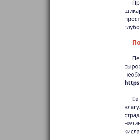
Пр
шика
прос
глубо
По
Пе
сыро
необ
https
Ее
влагу
стра
начи
кисла