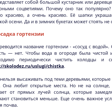
едставляет собой большой кустарник или деревце
рными соцветиями. Почему оно так популярно? 
то красиво, а очень красиво. Её шапки украш
кой осени. Да и в зимних букетах может стоять не 
садка гортензии
реводится название гортензии - «сосуд с водой».
сть — нет. Чтобы вода в огороде была чистой и
ходимо периодически чистить колодцы и с
://skolodez.ru/uslugi/chistka
.
 нельзя высаживать под теми деревьями, которы
. Она любит открытые места. Но не на солнце, 
дает от прямых лучей солнца, которые замедл
нают становиться меньше. Еще очень важное усл
я почва.