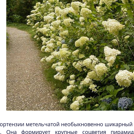
гортензии метельчатой необыкновенно шикарный в
в. Она формирует крупные соцветия пирами