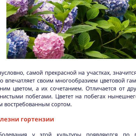
зусловно, самой прекрасной на участках, значитс
о впечатляет своим многообразием цветовой гамм
ним цветом, а их сочетанием. Отличается от др
нистыми побегами. Цветет на побегах нынешнего
м востребованным сортом.
лезни гортензии
болевания у этой культуры появляются по 