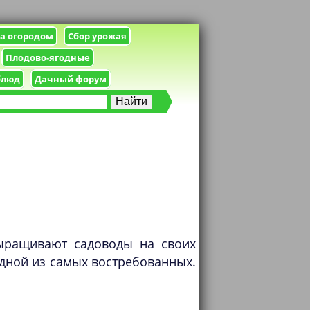
за огородом
Сбор урожая
Плодово-ягодные
блюд
Дачный форум
выращивают садоводы на своих
 одной из самых востребованных.