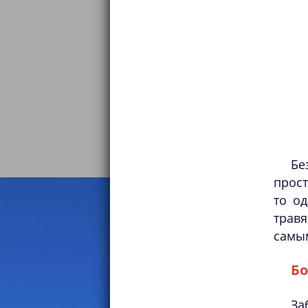
Бе
прост
то од
травя
самы
Бо
За