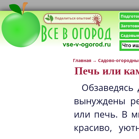
Подгото
Заготов
Садовые
Главная
→
Садово-огородны
Печь или ка
Обзаведясь 
вынуждены ре
или печь. В 
красиво, уют