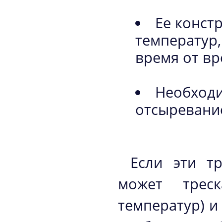
Ее конст
температур,
время от в
Необход
отсыревани
Если эти т
может трес
температур) и 