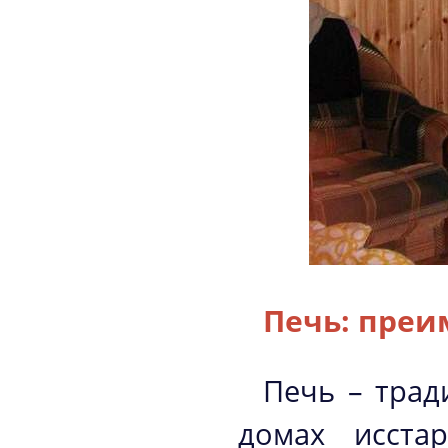
Печь: преи
Печь – трад
домах исста