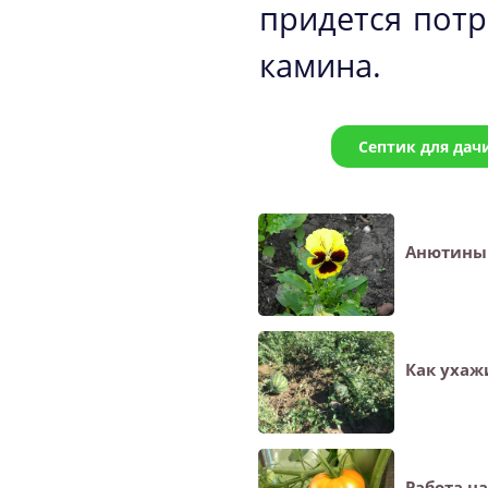
придется потр
камина.
Септик для дач
Анютины 
Как ухаж
Работа на