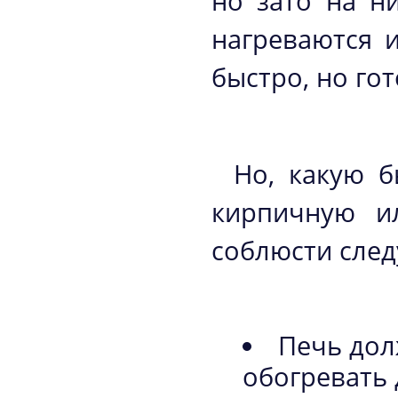
но зато на н
нагреваются 
быстро, но гот
Но, какую б
кирпичную и
соблюсти сле
Печь дол
обогревать 