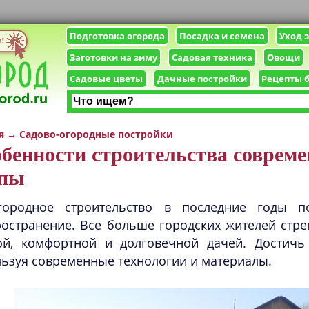
Подготовка огорода
Посадка и семена
Уход 
Заготовки на зиму
Садовая техника
Овощи
Садовые цветы
Дачные постройки
Рецепты 
я
→
Садово-огородные постройки
бенности строительства совреме
апы
городное строительство в последние годы п
остранение. Все больше городских жителей стре
ой, комфортной и долговечной дачей. Достичь
ьзуя современные технологии и материалы.