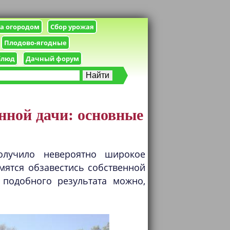
за огородом
Сбор урожая
Плодово-ягодные
блюд
Дачный форум
нной дачи: основные
олучило невероятно широкое
мятся обзавестись собственной
 подобного результата можно,