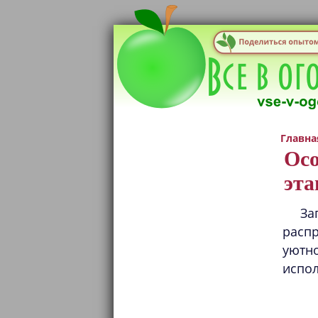
Главна
Осо
эт
За
распр
уютн
испол