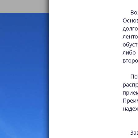
Во
Осно
долг
лент
обус
либо
второ
По
расп
прие
Преи
надеж
За