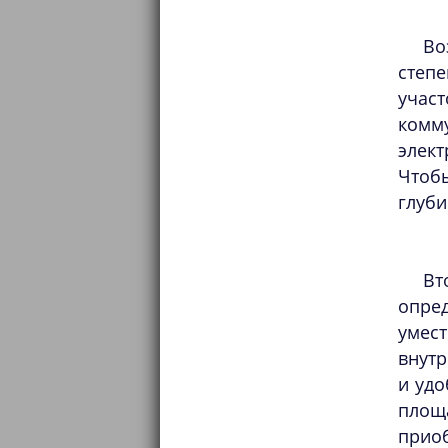
Во
степе
учас
комм
элек
Чтобы
глуби
Вт
опре
умест
внутр
и удо
площа
прио