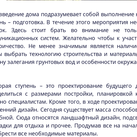
зведение дома подразумевает собой выполнение н
нь – подготовка. В течение этого мероприятия 
ток. Здесь стоит брать во внимание не тол
уникационных систем. Желательно чтобы к участ
тричество. Не менее значимым является налич
 выбрать технологию строительства и материалы
ну залегания грунтовых вод и особенности окруж
орая ступень – это проектирование будущего 
делиться с размерами постройки, планировкой 
но специалистам. Кроме того, в ходе проектиров
енний дизайн. Сегодня существует масса способо
бной. Сюда относятся ландшафтный дизайн, подсв
дки для отдыха и прочее. Продумав все на начал
брести все необходимые материалы.