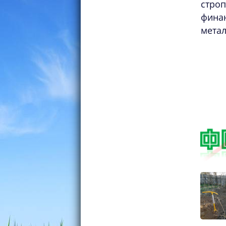
стро
фина
метал