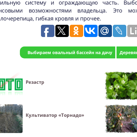
пильную систему и ограждающую часть. Выбо
нсовыми возможностями владельца. Это мо
лочерепица, гибкая кровля и прочее.
Выбираем овальный бассейн на дачу
Деревя
Резастр
Культиватор «Торнадо»