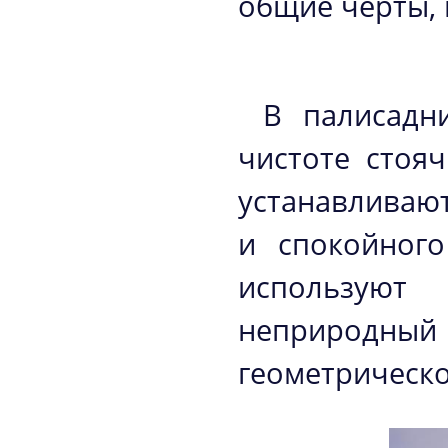
общие черты, 
В палисадн
чистоте стоя
устанавливают
и спокойного
использую
неприродный 
геометрическо