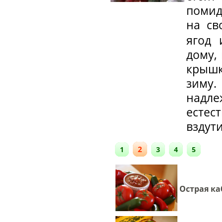
помид
на с
ягод 
дому,
крышк
зиму.
надл
естес
вздути
2
1
3
4
5
Острая ка