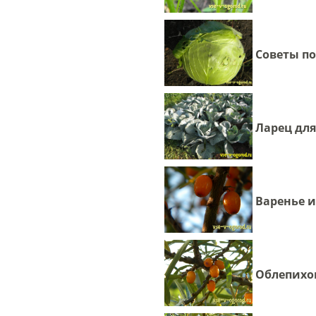
Советы п
Ларец для
Варенье и
Облепихо