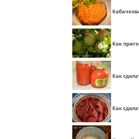
Кабачков
Как приго
Как сдела
Как сдела