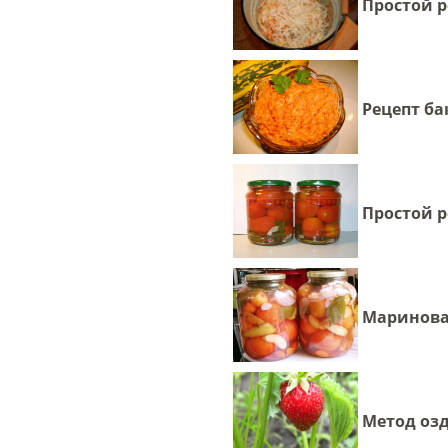
Простой 
Рецепт б
Простой 
Маринова
Метод оз