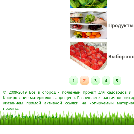
Продукты 
Выбор хо
2
1
3
4
5
© 2009-2019
Все в огород
- полезный проект для садоводов и 
Копирование материалов запрещено. Разрешается частичное цитир
указанием прямой активной ссылки на копируемый материа
проекта.
Войти
Зарегистрироваться