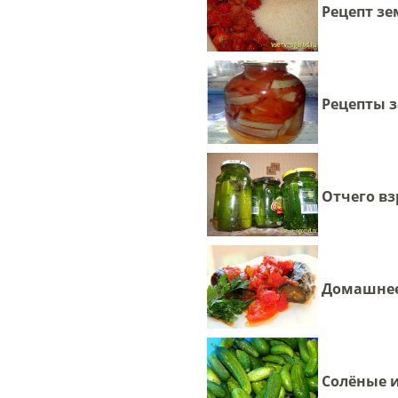
Рецепт з
Рецепты з
Отчего вз
Домашнее
Солёные 