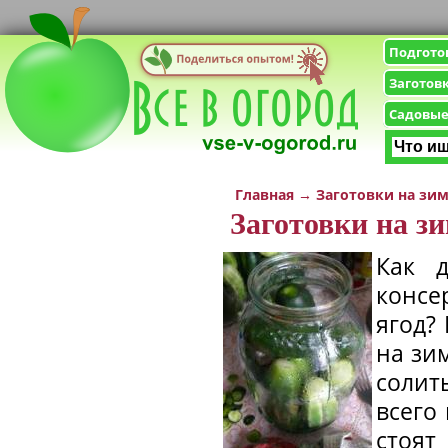
Подгото
Заготов
Садовые
Главная
→
Заготовки на зи
Заготовки на з
Как д
консе
ягод? 
на зи
солит
всего
стоя