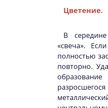
Цветение.
В середине
«свеча». Есл
полностью зас
повторно. Уд
образование
разросшег
металлическ
центральному