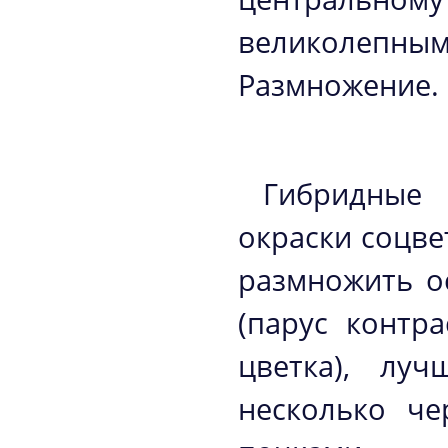
великолепн
Размножение.
Гибридные 
окраски соцв
размножить о
(парус контр
цветка), лу
несколько ч