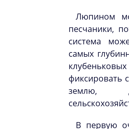
Люпином мо
песчаники, п
система мож
самых глубинн
клубеньков
фиксировать 
землю, 
сельскохозяйс
В первую о