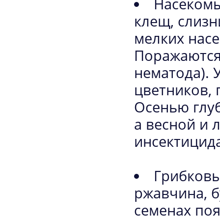
Насекомы
клещ, слизн
мелких нас
Поражаются 
нематода).
цветников, 
Осенью глу
а весной и
инсектицид
Грибковы
ржавчина, б
семенах по