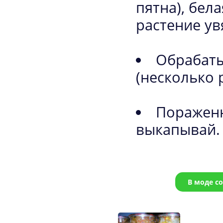
пятна), бел
растение ув
Обрабат
(несколько 
Пораженн
выкапывай.
В моде с