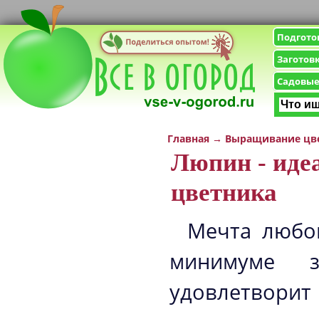
Подгото
Заготов
Садовые
Главная
→
Выращивание цв
Люпин - иде
цветника
Мечта любог
минимуме 
удовлетворит