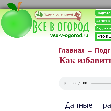
Подгото
Заготов
Садовые
Главная
→
Подг
Как избавить
Дачные ра