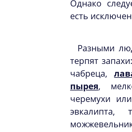
Однако следу
есть исключен
Разными лю
терпят запахи
чабреца,
лав
пырея
, мел
черемухи или
эвкалипта,
можжевельни