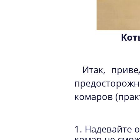
Кот
Итак, прив
предосторожно
комаров (прак
1. Надевайте 
комар не смож