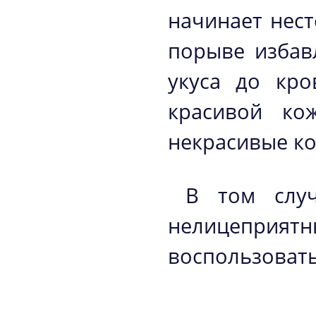
начинает нест
порыве избав
укуса до кро
красивой ко
некрасивые ко
В том случ
нелицепри
воспользоват