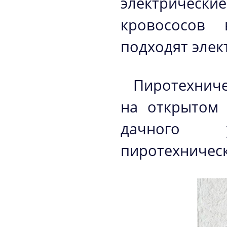
электрически
кровососов 
подходят элек
Пиротехниче
на открытом 
дачного у
пиротехничес