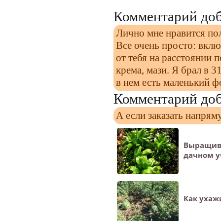
Комментарий доб
Лично мне нравится по
Все очень просто: вклю
от тебя на расстоянии 
крема, мази. Я брал в 
в нем есть маленький ф
Комментарий доб
А если заказать напряму
Выращив
дачном у
Как ухаж