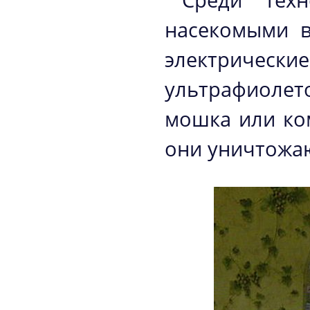
Среди тех
насекомыми 
электрически
ультрафиолето
мошка или ко
они уничтожа