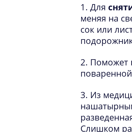
Для
снят
меняя на св
сок или лис
подорожни
Поможет 
поваренной
Из медиц
нашатырным
разведенная
Слишком ра