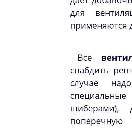
дает добавочн
для вентиля
применяются 
Все
венти
снабдить реш
случае над
специальные
шиберами), 
поперечн