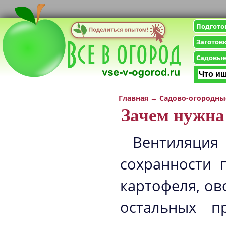
Подгото
Заготов
Садовые
Главная
→
Садово-огородны
Зачем нужна
Вентиляци
сохранности 
картофеля, о
остальных п