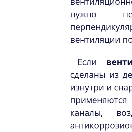
вентиляционн
нужно пе
перпендикул
вентиляции по
Если
вент
сделаны из де
изнутри и сна
применяютс
каналы, во
антикорроз