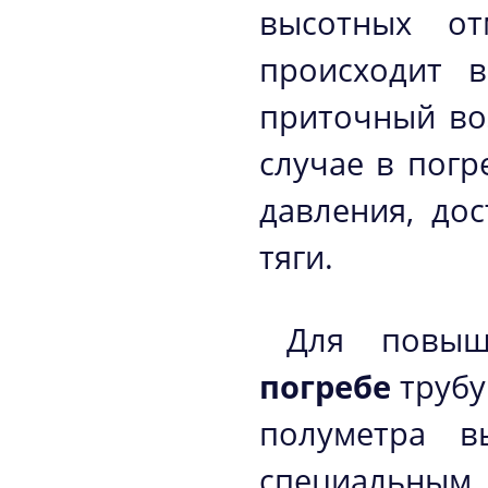
высотных от
происходит в
приточный воз
случае в погр
давления, до
тяги.
Для повы
погребе
трубу
полуметра в
специальным