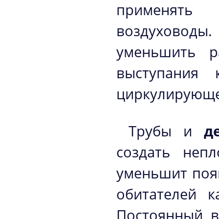
применять
воздуховоды
уменьшить р
выступания 
циркулирующе
Трубы и
д
создать неп
уменьшит поя
обитателей к
Постоянный в