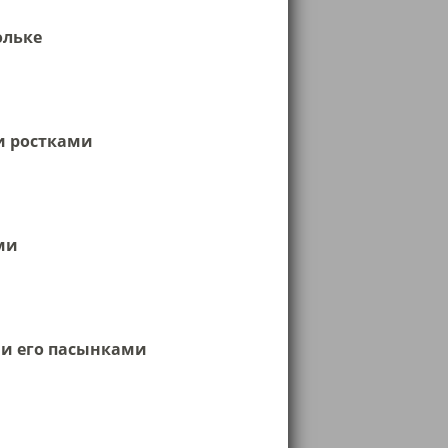
ольке
и ростками
ми
 и его пасынками