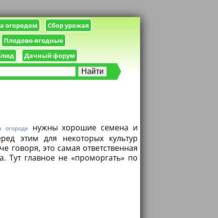
за огородом
Сбор урожая
Плодово-ягодные
блюд
Дачный форум
нужны хорошие семена и
а огороде
ред этим для некоторых культур
е говоря, это самая ответственная
а. Тут главное не «проморгать» по