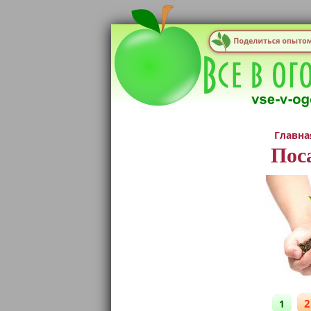
Главна
Пос
2
1