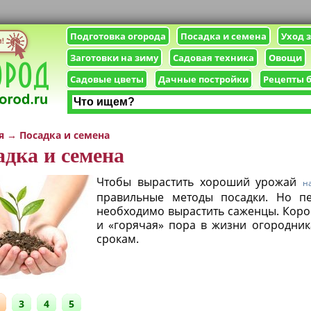
Подготовка огорода
Посадка и семена
Уход 
Заготовки на зиму
Садовая техника
Овощи
Садовые цветы
Дачные постройки
Рецепты 
я
→
Посадка и семена
адка и семена
Чтобы вырастить хороший урожай
н
правильные методы посадки. Но пе
необходимо вырастить саженцы. Короч
и «горячая» пора в жизни огородник
срокам.
3
4
5