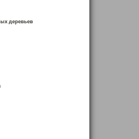
вых деревьев
я