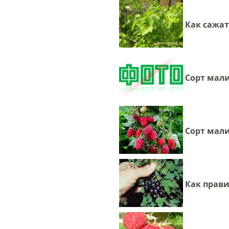
Как сажа
Сорт мал
Сорт мал
Как прав