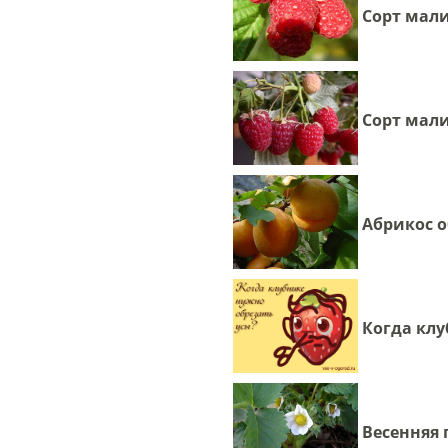
Сорт мал
Сорт мал
Абрикос 
Когда клу
Весенняя