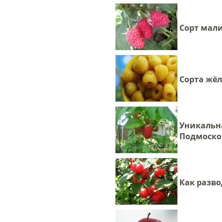
Сорт мал
Сорта жё
Уникальн
Подмоско
Как разв