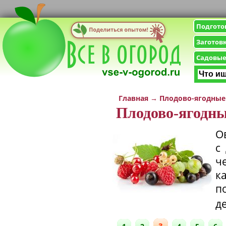
Подгото
Заготов
Садовые
Главная
→
Плодово-ягодные
Плодово-ягодн
О
с
ч
к
п
д