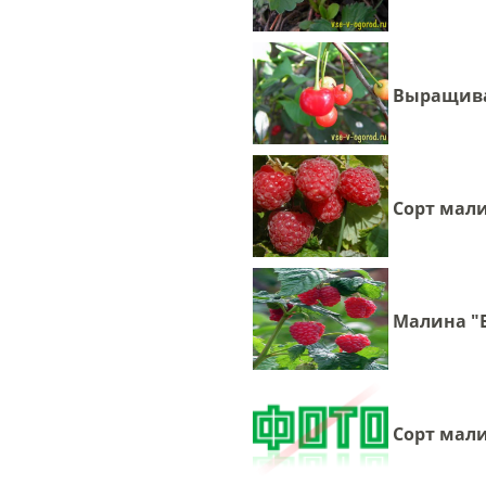
Выращива
Сорт мал
Малина "
Сорт мал