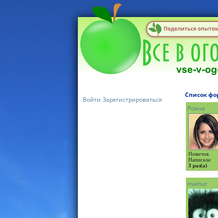
Список ф
Войти
Зарегистрироваться
Рояна
Новичок
Написала:
3 раз(а)
mamut