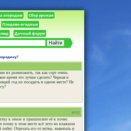
за огородом
Сбор урожая
Плодово-ягодные
блюд
Дачный форум
мородину?
тим их размножить, так как сорт очень
ое время это лучше сделать? Черная и
ующий год их посадить в одном месте? Не
угу?
#430
тку к земле и пришпильте её к почве.
 почву в этом месте всё лето во влажном
 побег. Отрезать его от ветки, выкопать и