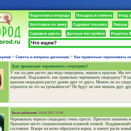
Подготовка огорода
Посадка и семена
Уход 
Заготовки на зиму
Садовая техника
Овощи
Садовые цветы
Дачные постройки
Рецепты 
>
>
орумов
Советы и вопросы дачникам
Как правильно черенковать с
Как правильно черенковать смородину?
У нас на даче растет два вида смородины, черная и красная. Мы хо
хороший. Подскажите, как правильно черенковать смородину? В как
красная смородина растут далеко друг от друга. Можно ли на след
отразится ли это на урожайности? Не будут ли они мешать друг др
Было добавлено:
10.04.2012 13:44
Черенковать черную смородину очень просто. Пригните нижнюю ве
Присыпьте место соприкосновения влажной почвой. Поддерживайте
состоянии. Вскоре на ветке образуются корни, и начнет расти новый