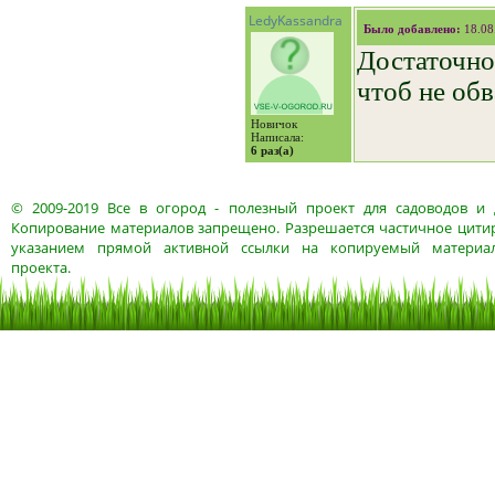
LedyKassandra
Было добавлено:
18.08
Достаточной
чтоб не об
Новичок
Написала:
6 раз(а)
© 2009-2019
Все в огород
- полезный проект для садоводов и 
Копирование материалов запрещено. Разрешается частичное цитир
указанием прямой активной ссылки на копируемый материа
проекта.