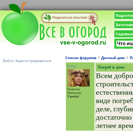
Подгото
Заготов
Садовые
>
>
Список форумов
Дачный дом
П
Войти
Зарегистрироваться
Dima
Погреб в доме
Всем добро
строительс
Новичок
естественн
Написала:
2 раз(а)
виде погре
деле, глуби
достаточно
летнее врем