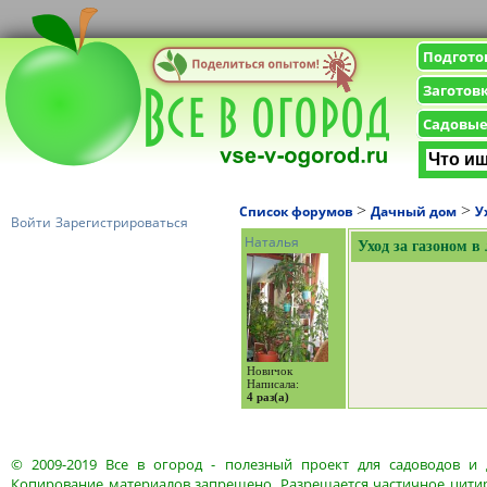
Подгото
Заготов
Садовые
>
>
Список форумов
Дачный дом
У
Войти
Зарегистрироваться
Наталья
Уход за газоном в
Новичок
Написала:
4 раз(а)
© 2009-2019
Все в огород
- полезный проект для садоводов и 
Копирование материалов запрещено. Разрешается частичное цитир