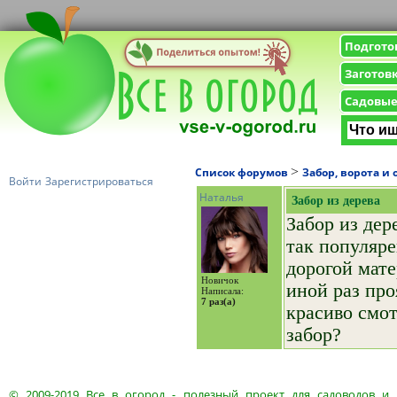
Подгото
Заготов
Садовые
>
Список форумов
Забор, ворота и
Войти
Зарегистрироваться
Наталья
Забор из дерева
Забор из дер
так популяре
дорогой мате
Новичок
иной раз про
Написала:
7 раз(а)
красиво смот
забор?
© 2009-2019
Все в огород
- полезный проект для садоводов и 